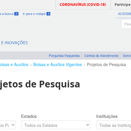
CORONAVÍRUS (COVID-19)
Participe
ra a busca
3
Ir para o rodapé
4
ACESSI
A E INOVAÇÕES
Perguntas frequentes
Central de Atendimento
Serv
olsas e Auxílios
Bolsas e Auxílios Vigentes
Projetos de Pesquisa
jetos de Pesquisa
Estados
Instituições