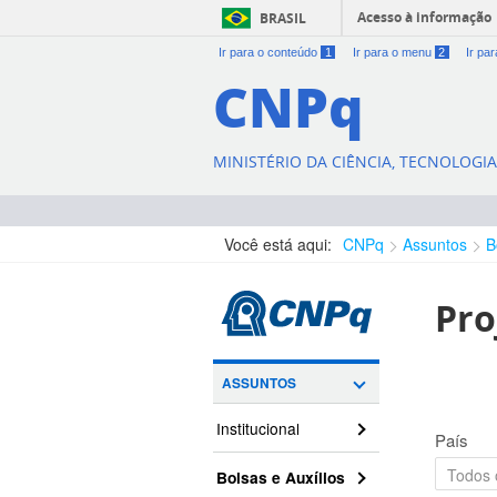
Acesso à informação
BRASIL
Ir para o conteúdo
1
Ir para o menu
2
Ir pa
CNPq
MINISTÉRIO DA CIÊNCIA, TECNOLOGI
Você está aqui:
CNPq
Assuntos
B
Pro
ASSUNTOS
Institucional
País
Bolsas e Auxílios