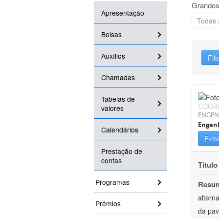
Grandes
Apresentação
Bolsas
Auxílios
Filt
Chamadas
Tabelas de
COOR
valores
ENGEN
Engenh
Calendários
E-ma
Prestação de
contas
Título
Programas
Resu
altern
Prêmios
da pav