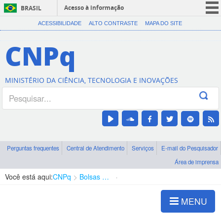
Acesso à informação
BRASIL
CORONAVÍRUS (COVID-19)
ACESSIBILIDADE
ALTO CONTRASTE
MAPA DO SITE
Participe
CNPq
Serviços
Legislação
MINISTÉRIO DA CIÊNCIA, TECNOLOGIA E INOVAÇÕES
Canais
Perguntas frequentes
Central de Atendimento
Serviços
E-mail do Pesquisador
Área de imprensa
Você está aqui:
CNPq
Bolsas e Auxílios Vigentes
Projetos de Pesquisa
MENU