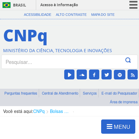
Acesso à informação
BRASIL
CORONAVÍRUS (COVID-19)
ACESSIBILIDADE
ALTO CONTRASTE
MAPA DO SITE
Participe
CNPq
Serviços
Legislação
MINISTÉRIO DA CIÊNCIA, TECNOLOGIA E INOVAÇÕES
Canais
Perguntas frequentes
Central de Atendimento
Serviços
E-mail do Pesquisador
Área de imprensa
Você está aqui:
CNPq
Bolsas e Auxílios Vigentes
Projetos de Pesquisa
MENU