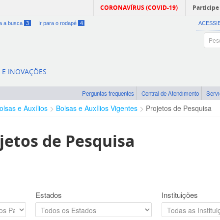
CORONAVÍRUS (COVID-19)
Participe
ra a busca
3
Ir para o rodapé
4
ACESSI
A E INOVAÇÕES
Perguntas frequentes
Central de Atendimento
Serv
olsas e Auxílios
Bolsas e Auxílios Vigentes
Projetos de Pesquisa
jetos de Pesquisa
Estados
Instituições