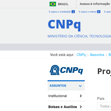
Acesso à informação
BRASIL
Ir para o conteúdo
1
Ir para o menu
2
Ir pa
CNPq
MINISTÉRIO DA CIÊNCIA, TECNOLOGI
Você está aqui:
CNPq
Assuntos
B
Pro
ASSUNTOS
Institucional
País
Bolsas e Auxílios