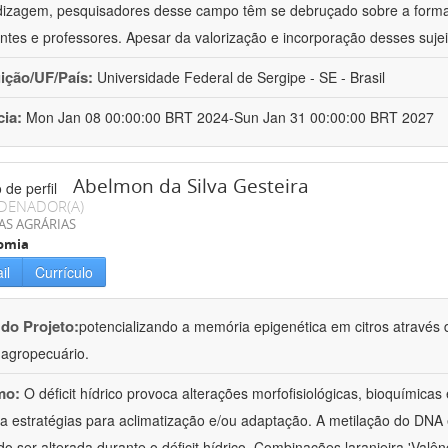
izagem, pesquisadores desse campo têm se debruçado sobre a formaç
ntes e professores. Apesar da valorização e incorporação desses sujei
uição/UF/País:
Universidade Federal de Sergipe - SE - Brasil
cia:
Mon Jan 08 00:00:00 BRT 2024-Sun Jan 31 00:00:00 BRT 2027
Abelmon da Silva Gesteira
DENADOR(A)
AS AGRÁRIAS
omia
il
Currículo
 do Projeto:
potencializando a memória epigenética em citros através d
o agropecuário.
mo:
O déficit hídrico provoca alterações morfofisiológicas, bioquímica
 a estratégias para aclimatização e/ou adaptação. A metilação do DNA 
o ser alterada durante o déficit hídrico. Combinações laranjeira 'Valên