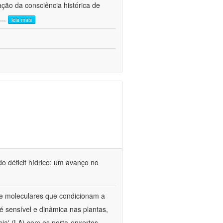
ão da consciência histórica de
...
leia mais
o déficit hídrico: um avanço no
s e moleculares que condicionam a
é sensível e dinâmica nas plantas,
cia' (LA) com os porta-enxertos