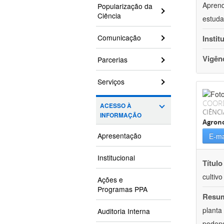
Aprend
Popularização da
Ciência
estuda
Comunicação
Instit
Vigên
Parcerias
Serviços
COOR
ACESSO À
CIÊNCI
INFORMAÇÃO
Agron
Apresentação
E-ma
Institucional
Título
cultiv
Ações e
Programas PPA
Resu
planta
Auditoria Interna
podend