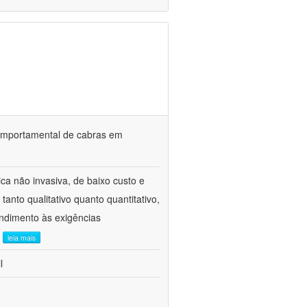
o comportamental de cabras em
ca não invasiva, de baixo custo e
tanto qualitativo quanto quantitativo,
ndimento às exigências
.
leia mais
l