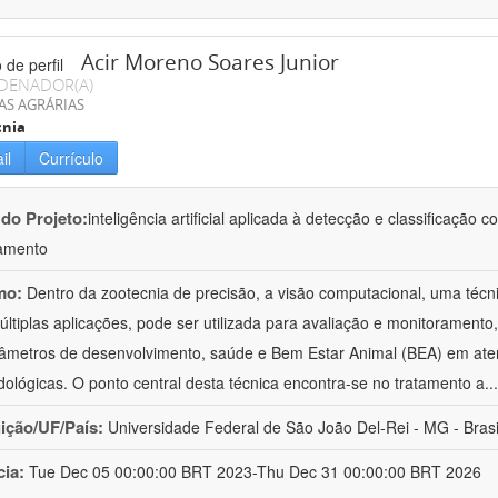
Acir Moreno Soares Junior
DENADOR(A)
AS AGRÁRIAS
cnia
il
Currículo
 do Projeto:
inteligência artificial aplicada à detecção e classificaçã
amento
mo:
Dentro da zootecnia de precisão, a visão computacional, uma técni
ltiplas aplicações, pode ser utilizada para avaliação e monitoramento, 
âmetros de desenvolvimento, saúde e Bem Estar Animal (BEA) em ate
ológicas. O ponto central desta técnica encontra-se no tratamento a
..
uição/UF/País:
Universidade Federal de São João Del-Rei - MG - Brasi
cia:
Tue Dec 05 00:00:00 BRT 2023-Thu Dec 31 00:00:00 BRT 2026