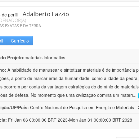
Adalberto Fazzio
DENADOR(A)
AS EXATAS E DA TERRA
il
Currículo
 do Projeto:
materials informatics
mo:
A habilidade de manusear e sintetizar materiais é de importância 
zações, a ponto de marcar eras da humanidade, como a idade da pedra, 
es ocorrem por conta da vantagem estratégica do domínio de materiais,
ções de defesa. No momento que uma civilização domina um materi
...
uição/UF/País:
Centro Nacional de Pesquisa em Energia e Materiais - S
cia:
Fri Jan 06 00:00:00 BRT 2023-Mon Jan 31 00:00:00 BRT 2028