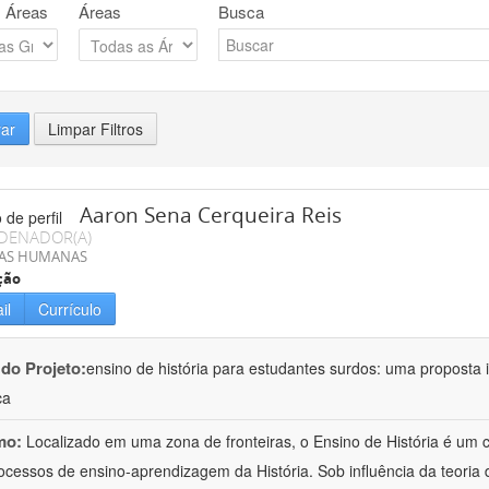
 Áreas
Áreas
Busca
rar
Limpar Filtros
Aaron Sena Cerqueira Reis
DENADOR(A)
IAS HUMANAS
ção
il
Currículo
 do Projeto:
ensino de história para estudantes surdos: uma proposta i
ca
mo:
Localizado em uma zona de fronteiras, o Ensino de História é um
ocessos de ensino-aprendizagem da História. Sob influência da teoria d