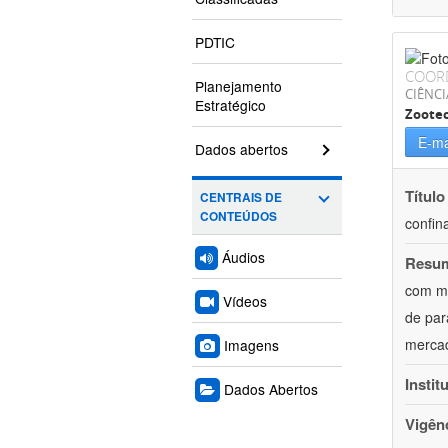
PDTIC
COOR
Planejamento
CIÊNCI
Estratégico
Zoote
E-ma
Dados abertos
Título
CENTRAIS DE
CONTEÚDOS
confin
Áudios
Resu
com mú
Vídeos
de par
mercad
Imagens
Instit
Dados Abertos
Vigên