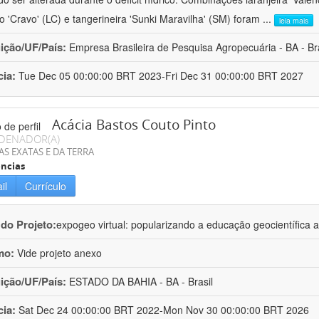
ro 'Cravo' (LC) e tangerineira 'Sunki Maravilha' (SM) foram
...
leia mais
uição/UF/País:
Empresa Brasileira de Pesquisa Agropecuária - BA - Bra
cia:
Tue Dec 05 00:00:00 BRT 2023-Fri Dec 31 00:00:00 BRT 2027
Acácia Bastos Couto Pinto
DENADOR(A)
AS EXATAS E DA TERRA
ncias
il
Currículo
 do Projeto:
expogeo virtual: popularizando a educação geocientífica a
mo:
Vide projeto anexo
uição/UF/País:
ESTADO DA BAHIA - BA - Brasil
cia:
Sat Dec 24 00:00:00 BRT 2022-Mon Nov 30 00:00:00 BRT 2026