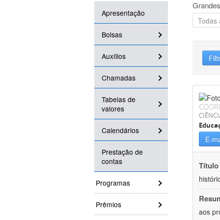
Grandes
Apresentação
Bolsas
Auxílios
Filt
Chamadas
Tabelas de
COOR
valores
CIÊNC
Educa
Calendários
E-ma
Prestação de
contas
Título
históri
Programas
Resu
Prêmios
aos pr