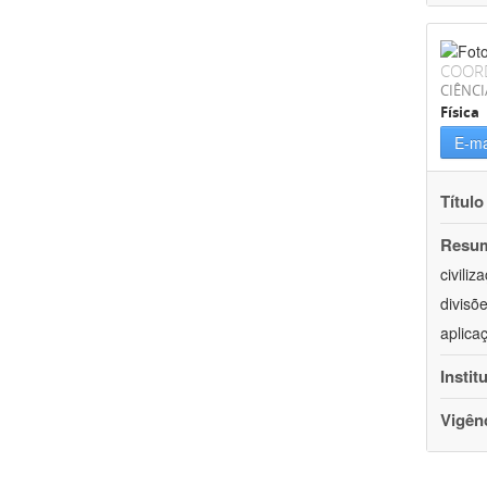
COOR
CIÊNCI
Física
E-ma
Título
Resu
civili
divisõ
aplica
Instit
Vigên