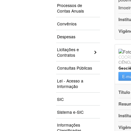
Processos de
limoei
Contas Anuais
Instit
Convênios
Vigên
Despesas
Licitações e
Contratos
COOR
CIÊNCI
Consultas Públicas
Geociê
E-ma
Lei - Acesso a
Informação
Título
SIC
Resu
Sistema e-SIC
Instit
Informações
Vigên
Classificadas