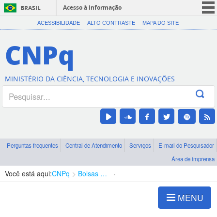
Acesso à informação
BRASIL
CORONAVÍRUS (COVID-19)
ACESSIBILIDADE
ALTO CONTRASTE
MAPA DO SITE
Participe
CNPq
Serviços
Legislação
MINISTÉRIO DA CIÊNCIA, TECNOLOGIA E INOVAÇÕES
Canais
Perguntas frequentes
Central de Atendimento
Serviços
E-mail do Pesquisador
Área de imprensa
Você está aqui:
CNPq
Bolsas e Auxílios Vigentes
Projetos de Pesquisa
MENU