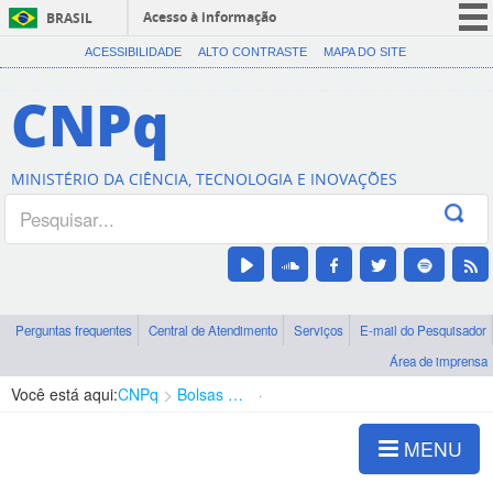
Acesso à informação
BRASIL
CORONAVÍRUS (COVID-19)
ACESSIBILIDADE
ALTO CONTRASTE
MAPA DO SITE
Participe
CNPq
Serviços
Legislação
MINISTÉRIO DA CIÊNCIA, TECNOLOGIA E INOVAÇÕES
Canais
Perguntas frequentes
Central de Atendimento
Serviços
E-mail do Pesquisador
Área de imprensa
Você está aqui:
CNPq
Bolsas e Auxílios Vigentes
Projetos de Pesquisa
MENU