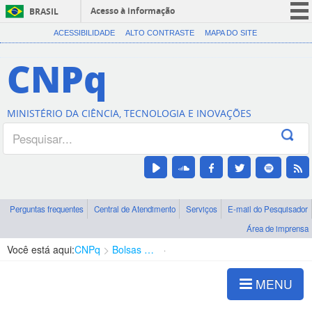
Acesso à informação
BRASIL
CORONAVÍRUS (COVID-19)
ACESSIBILIDADE
ALTO CONTRASTE
MAPA DO SITE
Participe
CNPq
Serviços
Legislação
MINISTÉRIO DA CIÊNCIA, TECNOLOGIA E INOVAÇÕES
Canais
Perguntas frequentes
Central de Atendimento
Serviços
E-mail do Pesquisador
Área de imprensa
Você está aqui:
CNPq
Bolsas e Auxílios Vigentes
Projetos de Pesquisa
MENU