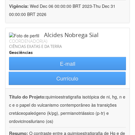
Vigência:
Wed Dec 06 00:00:00 BRT 2023-Thu Dec 31
00:00:00 BRT 2026
Alcides Nobrega Sial
COORDENADOR(A)
CIÊNCIAS EXATAS E DA TERRA
Geociências
E-mail
Currículo
Título do Projeto:
quimioestratigrafia isotópica de ni, hg, n e
c e o papel do vulcanismo contemporâneo às transições
cretáceopaleógeno (k/pg), permianotriássico (p-tr) e
ordovicinosiluriano (os)
Resumo:
O contraste entre a quimioestratigrafia de Hg e de