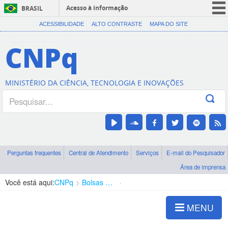
Acesso à informação
BRASIL
CORONAVÍRUS (COVID-19)
ACESSIBILIDADE
ALTO CONTRASTE
MAPA DO SITE
Participe
CNPq
Serviços
Legislação
MINISTÉRIO DA CIÊNCIA, TECNOLOGIA E INOVAÇÕES
Canais
Perguntas frequentes
Central de Atendimento
Serviços
E-mail do Pesquisador
Área de imprensa
Você está aqui:
CNPq
Bolsas e Auxílios Vigentes
Projetos de Pesquisa
MENU