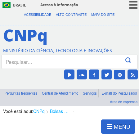
Acesso à informação
BRASIL
CORONAVÍRUS (COVID-19)
ACESSIBILIDADE
ALTO CONTRASTE
MAPA DO SITE
Participe
CNPq
Serviços
Legislação
MINISTÉRIO DA CIÊNCIA, TECNOLOGIA E INOVAÇÕES
Canais
Perguntas frequentes
Central de Atendimento
Serviços
E-mail do Pesquisador
Área de imprensa
Você está aqui:
CNPq
Bolsas e Auxílios Vigentes
Projetos de Pesquisa
MENU