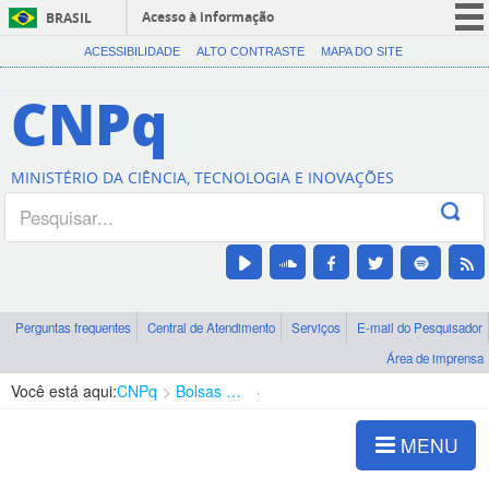
Acesso à informação
BRASIL
CORONAVÍRUS (COVID-19)
ACESSIBILIDADE
ALTO CONTRASTE
MAPA DO SITE
Participe
CNPq
Serviços
Legislação
MINISTÉRIO DA CIÊNCIA, TECNOLOGIA E INOVAÇÕES
Canais
Perguntas frequentes
Central de Atendimento
Serviços
E-mail do Pesquisador
Área de imprensa
Você está aqui:
CNPq
Bolsas e Auxílios Vigentes
Projetos de Pesquisa
MENU