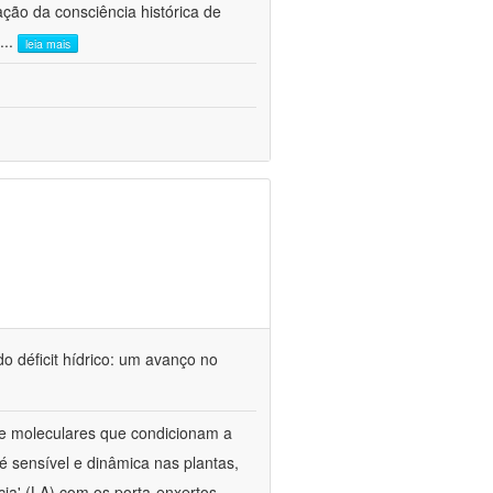
ão da consciência histórica de
...
leia mais
o déficit hídrico: um avanço no
s e moleculares que condicionam a
é sensível e dinâmica nas plantas,
cia' (LA) com os porta-enxertos