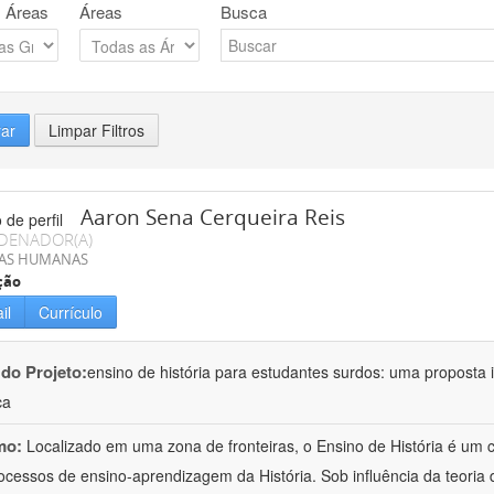
 Áreas
Áreas
Busca
rar
Limpar Filtros
Aaron Sena Cerqueira Reis
DENADOR(A)
IAS HUMANAS
ção
il
Currículo
 do Projeto:
ensino de história para estudantes surdos: uma proposta i
ca
mo:
Localizado em uma zona de fronteiras, o Ensino de História é um
ocessos de ensino-aprendizagem da História. Sob influência da teoria d