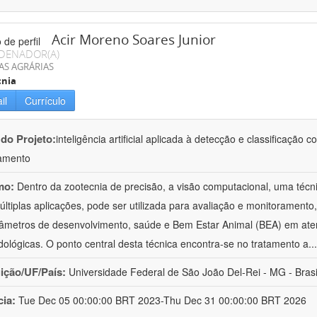
Acir Moreno Soares Junior
DENADOR(A)
AS AGRÁRIAS
cnia
il
Currículo
 do Projeto:
inteligência artificial aplicada à detecção e classificaçã
amento
mo:
Dentro da zootecnia de precisão, a visão computacional, uma técni
ltiplas aplicações, pode ser utilizada para avaliação e monitoramento, 
âmetros de desenvolvimento, saúde e Bem Estar Animal (BEA) em ate
ológicas. O ponto central desta técnica encontra-se no tratamento a
..
uição/UF/País:
Universidade Federal de São João Del-Rei - MG - Brasi
cia:
Tue Dec 05 00:00:00 BRT 2023-Thu Dec 31 00:00:00 BRT 2026