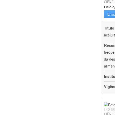
CIÊNCI
Fisiolo
E-ma
Título
acelul
Resu
freque
da des
alimen
Instit
Vigên
COOR
CIÊNCI