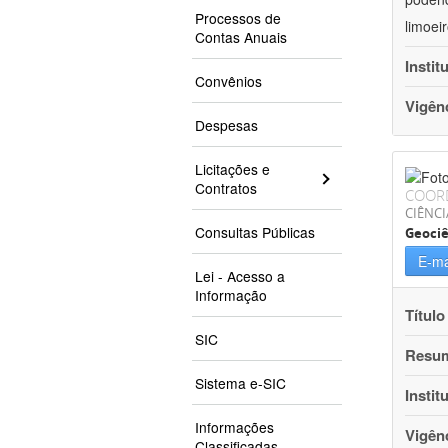
Processos de
limoei
Contas Anuais
Instit
Convênios
Vigên
Despesas
Licitações e
Contratos
COOR
CIÊNCI
Consultas Públicas
Geociê
E-ma
Lei - Acesso a
Informação
Título
SIC
Resu
Sistema e-SIC
Instit
Informações
Vigên
Classificadas