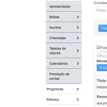
Grandes
Apresentação
Bolsas
Auxílios
Filt
Chamadas
Tabelas de
COOR
valores
CIÊNC
Educa
Calendários
E-ma
Prestação de
contas
Título
históri
Programas
Resu
Prêmios
aos pr