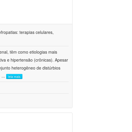
ropatias: terapias celulares,
enal, têm como etiologias mais
iva e hipertensão (crônicas). Apesar
junto heterogêneo de distúrbios
e
...
leia mais