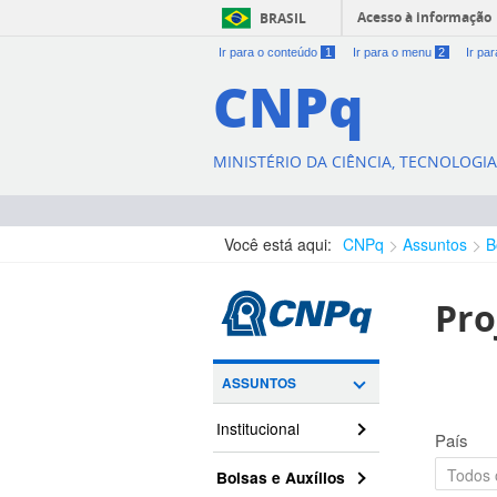
Acesso à informação
BRASIL
Ir para o conteúdo
1
Ir para o menu
2
Ir pa
CNPq
MINISTÉRIO DA CIÊNCIA, TECNOLOGI
Você está aqui:
CNPq
Assuntos
B
Pro
ASSUNTOS
Institucional
País
Bolsas e Auxílios