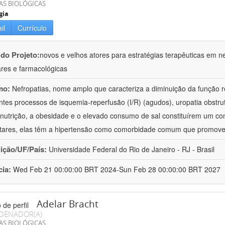
AS BIOLÓGICAS
gia
il
Currículo
 do Projeto:
novos e velhos atores para estratégias terapêuticas em nef
ares e farmacológicas
mo:
Nefropatias, nome amplo que caracteriza a diminuição da função r
ntes processos de isquemia-reperfusão (I/R) (agudos), uropatia obstrut
nutrição, a obesidade e o elevado consumo de sal constituírem um con
tares, elas têm a hipertensão como comorbidade comum que promov
uição/UF/País:
Universidade Federal do Rio de Janeiro - RJ - Brasil
cia:
Wed Feb 21 00:00:00 BRT 2024-Sun Feb 28 00:00:00 BRT 2027
Adelar Bracht
DENADOR(A)
AS BIOLÓGICAS