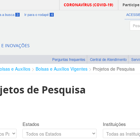
CORONAVÍRUS (COVID-19)
Participe
ra a busca
3
Ir para o rodapé
4
ACESSI
A E INOVAÇÕES
Perguntas frequentes
Central de Atendimento
Serv
olsas e Auxílios
Bolsas e Auxílios Vigentes
Projetos de Pesquisa
jetos de Pesquisa
Estados
Instituições