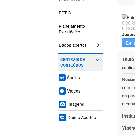
PDTIC
COOR
Planejamento
CIÊNCI
Estratégico
Zoote
E-ma
Dados abertos
Título
CENTRAIS DE
CONTEÚDOS
confin
Áudios
Resu
com mú
Vídeos
de par
mercad
Imagens
Instit
Dados Abertos
Vigên