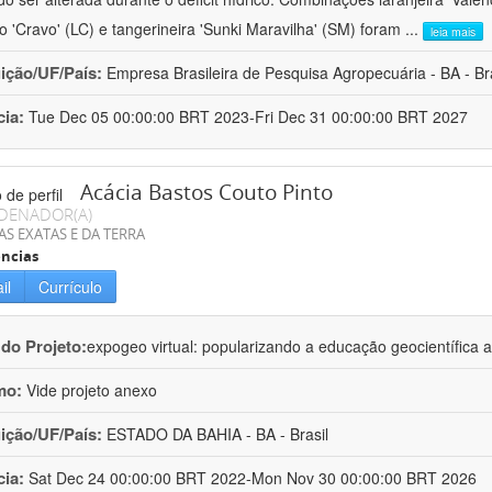
ro 'Cravo' (LC) e tangerineira 'Sunki Maravilha' (SM) foram
...
leia mais
uição/UF/País:
Empresa Brasileira de Pesquisa Agropecuária - BA - Bra
cia:
Tue Dec 05 00:00:00 BRT 2023-Fri Dec 31 00:00:00 BRT 2027
Acácia Bastos Couto Pinto
DENADOR(A)
AS EXATAS E DA TERRA
ncias
il
Currículo
 do Projeto:
expogeo virtual: popularizando a educação geocientífica a
mo:
Vide projeto anexo
uição/UF/País:
ESTADO DA BAHIA - BA - Brasil
cia:
Sat Dec 24 00:00:00 BRT 2022-Mon Nov 30 00:00:00 BRT 2026