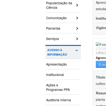
Aprend
Popularização da
Ciência
estuda
Comunicação
Instit
Vigên
Parcerias
Serviços
COOR
ACESSO À
CIÊNCI
INFORMAÇÃO
Agron
Apresentação
E-ma
Institucional
Título
cultiv
Ações e
Programas PPA
Resu
planta
Auditoria Interna
podend