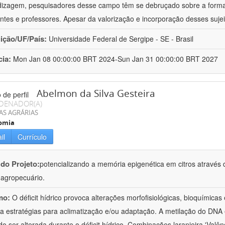
izagem, pesquisadores desse campo têm se debruçado sobre a formaç
ntes e professores. Apesar da valorização e incorporação desses sujei
uição/UF/País:
Universidade Federal de Sergipe - SE - Brasil
cia:
Mon Jan 08 00:00:00 BRT 2024-Sun Jan 31 00:00:00 BRT 2027
Abelmon da Silva Gesteira
DENADOR(A)
AS AGRÁRIAS
omia
il
Currículo
 do Projeto:
potencializando a memória epigenética em citros através d
o agropecuário.
mo:
O déficit hídrico provoca alterações morfofisiológicas, bioquímica
 a estratégias para aclimatização e/ou adaptação. A metilação do DNA 
o ser alterada durante o déficit hídrico. Combinações laranjeira 'Valên