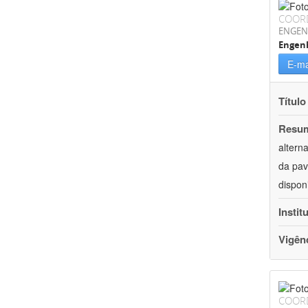
COOR
ENGEN
Engenh
E-ma
Título
Resu
altern
da pav
dispon
Instit
Vigên
COOR