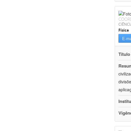
COOR
CIÊNCI
Física
E-ma
Título
Resu
civili
divisõ
aplica
Instit
Vigên