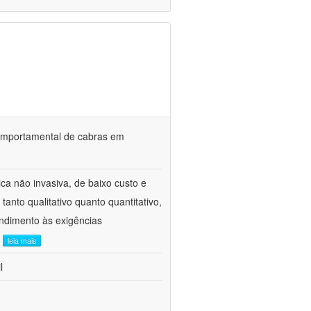
o comportamental de cabras em
ca não invasiva, de baixo custo e
tanto qualitativo quanto quantitativo,
ndimento às exigências
.
leia mais
l