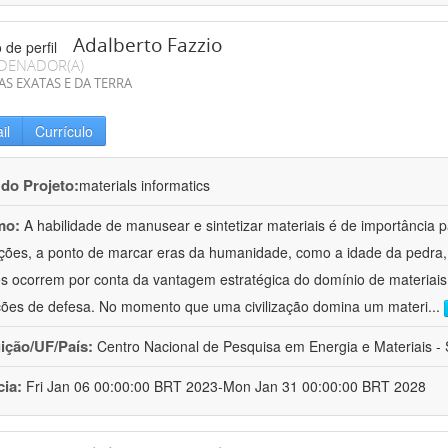
Adalberto Fazzio
DENADOR(A)
AS EXATAS E DA TERRA
il
Currículo
 do Projeto:
materials informatics
mo:
A habilidade de manusear e sintetizar materiais é de importância 
zações, a ponto de marcar eras da humanidade, como a idade da pedra, 
es ocorrem por conta da vantagem estratégica do domínio de materiais,
ções de defesa. No momento que uma civilização domina um materi
...
uição/UF/País:
Centro Nacional de Pesquisa em Energia e Materiais - S
cia:
Fri Jan 06 00:00:00 BRT 2023-Mon Jan 31 00:00:00 BRT 2028