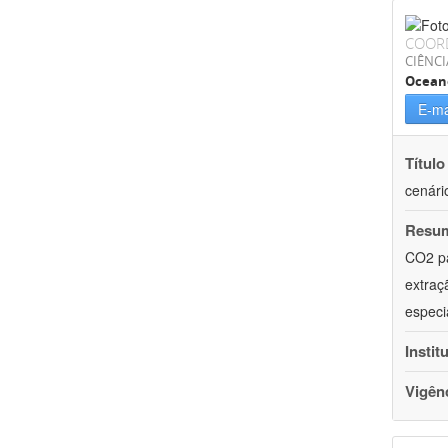
COOR
CIÊNCI
Ocean
E-ma
Título
cenári
Resu
CO2 pa
extraç
especi
Instit
Vigên