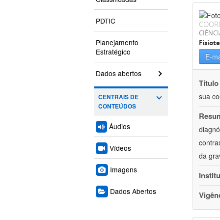
PDTIC
COOR
CIÊNCI
Planejamento
Fisiot
Estratégico
E-ma
Dados abertos
Título
sua coe
CENTRAIS DE
CONTEÚDOS
Resu
Áudios
diagnó
contra
Vídeos
da gra
Imagens
Instit
Dados Abertos
Vigên