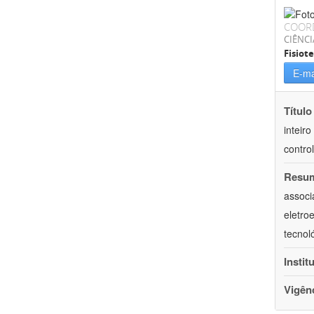
COOR
CIÊNCI
Fisiot
E-ma
Título
inteir
contro
Resu
associ
eletro
tecnol
Instit
Vigên