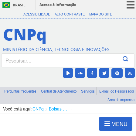
Acesso à informação
BRASIL
CORONAVÍRUS (COVID-19)
ACESSIBILIDADE
ALTO CONTRASTE
MAPA DO SITE
Participe
CNPq
Serviços
Legislação
MINISTÉRIO DA CIÊNCIA, TECNOLOGIA E INOVAÇÕES
Canais
Perguntas frequentes
Central de Atendimento
Serviços
E-mail do Pesquisador
Área de imprensa
Você está aqui:
CNPq
Bolsas e Auxílios Vigentes
Projetos de Pesquisa
MENU