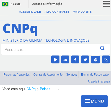
Acesso à informação
BRASIL
CORONAVÍRUS (COVID-19)
ACESSIBILIDADE
ALTO CONTRASTE
MAPA DO SITE
Participe
CNPq
Serviços
Legislação
MINISTÉRIO DA CIÊNCIA, TECNOLOGIA E INOVAÇÕES
Canais
Perguntas frequentes
Central de Atendimento
Serviços
E-mail do Pesquisador
Área de imprensa
Você está aqui:
CNPq
Bolsas e Auxílios Vigentes
Projetos de Pesquisa
MENU