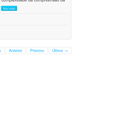
.
leia mais
o
Anterior
Próximo
Último →