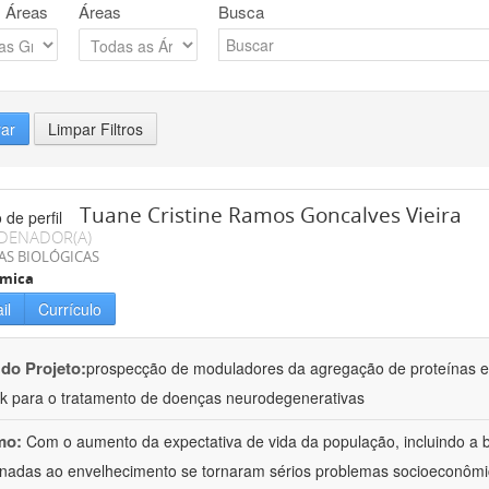
 Áreas
Áreas
Busca
rar
Limpar Filtros
Tuane Cristine Ramos Goncalves Vieira
DENADOR(A)
AS BIOLÓGICAS
ímica
il
Currículo
 do Projeto:
prospecção de moduladores da agregação de proteínas em
k para o tratamento de doenças neurodegenerativas
mo:
Com o aumento da expectativa de vida da população, incluindo a b
onadas ao envelhecimento se tornaram sérios problemas socioeconômi