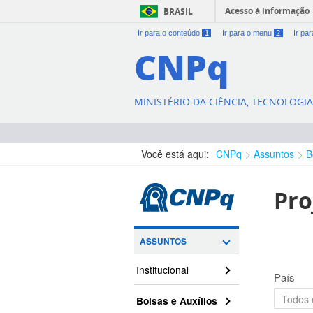
Acesso à informação
BRASIL
Ir para o conteúdo
1
Ir para o menu
2
Ir pa
CNPq
MINISTÉRIO DA CIÊNCIA, TECNOLOGI
Você está aqui:
CNPq
Assuntos
B
Pro
ASSUNTOS
Institucional
País
Bolsas e Auxílios