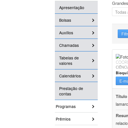
Grandes
Apresentação
Bolsas
Auxílios
Filt
Chamadas
Tabelas de
COOR
valores
CIÊNCI
Bioqu
Calendários
E-ma
Prestação de
contas
Título
lamarc
Programas
Resu
Prêmios
relaci