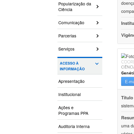
doença
Popularização da
Ciência
compar
Comunicação
Instit
Vigên
Parcerias
Serviços
COOR
ACESSO À
CIÊNCI
INFORMAÇÃO
Genét
Apresentação
E-ma
Institucional
Título
sistem
Ações e
Programas PPA
Resu
uma da
Auditoria Interna
vários