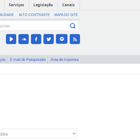
Serviços
Legislação
Canais
BILIDADE
ALTO CONTRASTE
MAPA DO SITE
iços
E-mail do Pesquisador
Área de imprensa