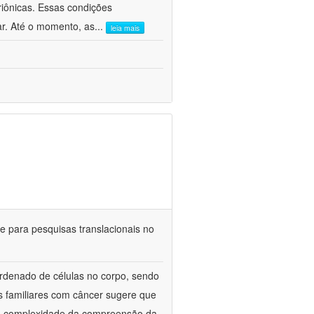
iônicas. Essas condições
r. Até o momento, as
...
leia mais
 para pesquisas translacionais no
rdenado de células no corpo, sendo
s familiares com câncer sugere que
, a complexidade da compreensão da