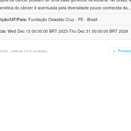
enética do câncer é acentuada pela diversidade pouco conhecida da
..
uição/UF/País:
Fundação Oswaldo Cruz - PE - Brasil
cia:
Wed Dec 13 00:00:00 BRT 2023-Thu Dec 31 00:00:00 BRT 2026
← Primeir
.843 - 3.844 de 4.019 resultados.