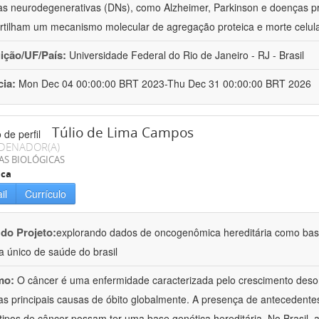
s neurodegenerativas (DNs), como Alzheimer, Parkinson e doenças pr
tilham um mecanismo molecular de agregação proteica e morte celula
uição/UF/País:
Universidade Federal do Rio de Janeiro - RJ - Brasil
cia:
Mon Dec 04 00:00:00 BRT 2023-Thu Dec 31 00:00:00 BRT 2026
Túlio de Lima Campos
DENADOR(A)
AS BIOLÓGICAS
ica
il
Currículo
 do Projeto:
explorando dados de oncogenômica hereditária como base
a único de saúde do brasil
mo:
O câncer é uma enfermidade caracterizada pelo crescimento deso
s principais causas de óbito globalmente. A presença de antecedente
 tipos de câncer possam ter uma base genética hereditária. No Brasil