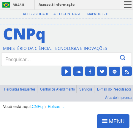
Acesso à informação
BRASIL
CORONAVÍRUS (COVID-19)
ACESSIBILIDADE
ALTO CONTRASTE
MAPA DO SITE
Participe
CNPq
Serviços
Legislação
MINISTÉRIO DA CIÊNCIA, TECNOLOGIA E INOVAÇÕES
Canais
Perguntas frequentes
Central de Atendimento
Serviços
E-mail do Pesquisador
Área de imprensa
Você está aqui:
CNPq
Bolsas e Auxílios Vigentes
Projetos de Pesquisa
MENU