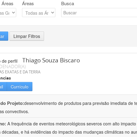
 Áreas
Áreas
Busca
rar
Limpar Filtros
Thiago Souza Biscaro
DENADOR(A)
AS EXATAS E DA TERRA
ncias
il
Currículo
 do Projeto:
desenvolvimento de produtos para previsão imediata de t
as convectivos.
mo:
A frequência de eventos meteorológicos severos com alto impact
s décadas, e há evidências do impacto das mudanças climáticas no a