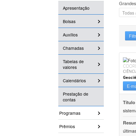
Grandes
Apresentação
Bolsas
Auxílios
Filt
Chamadas
Tabelas de
COOR
valores
CIÊNCI
Geociê
Calendários
E-ma
Prestação de
contas
Título
sistem
Programas
Resu
Prêmios
última