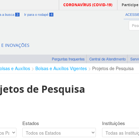
CORONAVÍRUS (COVID-19)
Participe
ra a busca
3
Ir para o rodapé
4
ACESSI
A E INOVAÇÕES
Perguntas frequentes
Central de Atendimento
Serv
olsas e Auxílios
Bolsas e Auxílios Vigentes
Projetos de Pesquisa
jetos de Pesquisa
Estados
Instituições