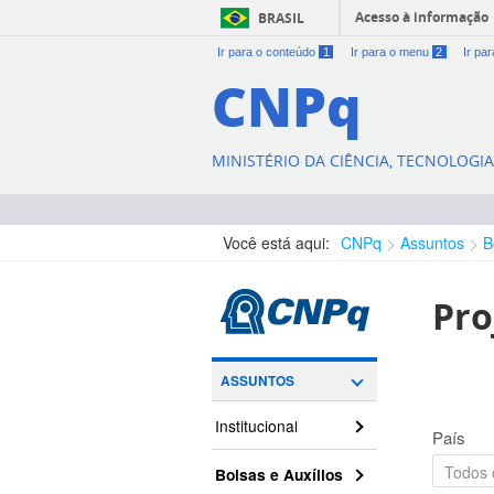
Acesso à informação
BRASIL
Ir para o conteúdo
1
Ir para o menu
2
Ir pa
CNPq
MINISTÉRIO DA CIÊNCIA, TECNOLOGI
Você está aqui:
CNPq
Assuntos
B
Pro
ASSUNTOS
Institucional
País
Bolsas e Auxílios