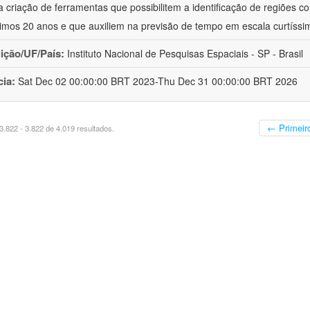
a criação de ferramentas que possibilitem a identificação de regiões c
timos 20 anos e que auxiliem na previsão de tempo em escala curtíssi
uição/UF/País:
Instituto Nacional de Pesquisas Espaciais - SP - Brasil
cia:
Sat Dec 02 00:00:00 BRT 2023-Thu Dec 31 00:00:00 BRT 2026
← Primeir
.822 - 3.822 de 4.019 resultados.