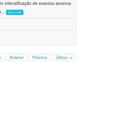
om intensificação de eventos severos
m
...
leia mais
o
Anterior
Próximo
Último →