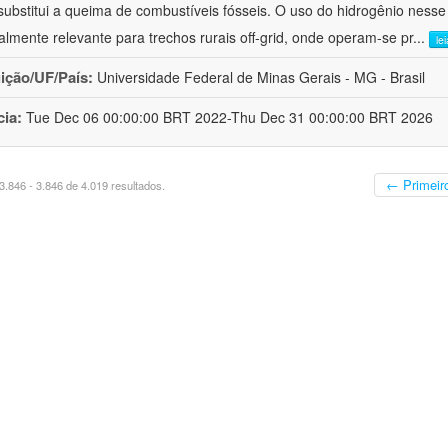
substitui a queima de combustíveis fósseis. O uso do hidrogênio nesse
almente relevante para trechos rurais off-grid, onde operam-se pr
...
le
uição/UF/País:
Universidade Federal de Minas Gerais - MG - Brasil
cia:
Tue Dec 06 00:00:00 BRT 2022-Thu Dec 31 00:00:00 BRT 2026
← Primeir
.846 - 3.846 de 4.019 resultados.