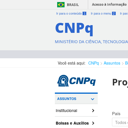
Acesso à informação
BRASIL
Ir para o conteúdo
1
Ir para o menu
2
Ir pa
CNPq
MINISTÉRIO DA CIÊNCIA, TECNOLOGI
Você está aqui:
CNPq
Assuntos
B
Pro
ASSUNTOS
Institucional
País
Bolsas e Auxílios