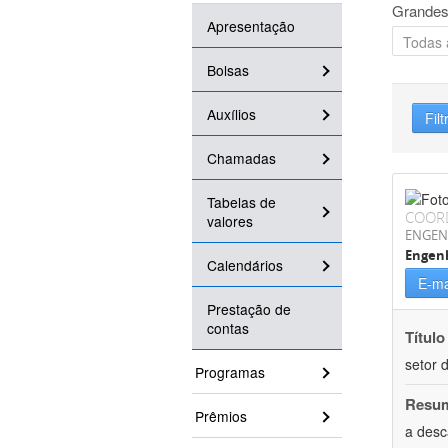
Grandes
Apresentação
Bolsas
Auxílios
Filt
Chamadas
Tabelas de
COOR
valores
ENGEN
Engenh
Calendários
E-ma
Prestação de
contas
Título
setor d
Programas
Resu
Prêmios
a desc