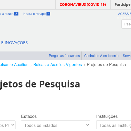
CORONAVÍRUS (COVID-19)
Participe
ra a busca
3
Ir para o rodapé
4
ACESSI
A E INOVAÇÕES
Perguntas frequentes
Central de Atendimento
Serv
olsas e Auxílios
Bolsas e Auxílios Vigentes
Projetos de Pesquisa
jetos de Pesquisa
Estados
Instituições