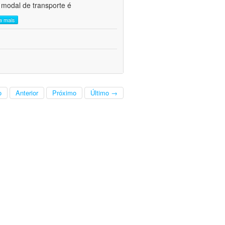
 modal de transporte é
ia mais
o
Anterior
Próximo
Último →