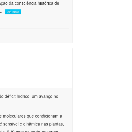
ão da consciência histórica de
...
leia mais
o déficit hídrico: um avanço no
s e moleculares que condicionam a
é sensível e dinâmica nas plantas,
cia' (LA) com os porta-enxertos