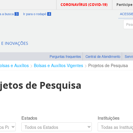
CORONAVÍRUS (COVID-19)
Participe
ra a busca
3
Ir para o rodapé
4
ACESSI
A E INOVAÇÕES
Perguntas frequentes
Central de Atendimento
Serv
olsas e Auxílios
Bolsas e Auxílios Vigentes
Projetos de Pesquisa
jetos de Pesquisa
Estados
Instituições