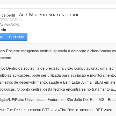
Acir Moreno Soares Junior
DENADOR(A)
AS AGRÁRIAS
cnia
il
Currículo
 do Projeto:
inteligência artificial aplicada à detecção e classificaçã
amento
mo:
Dentro da zootecnia de precisão, a visão computacional, uma técni
ltiplas aplicações, pode ser utilizada para avaliação e monitoramento, 
âmetros de desenvolvimento, saúde e Bem Estar Animal (BEA) em ate
ológicas. O ponto central desta técnica encontra-se no tratamento a
..
uição/UF/País:
Universidade Federal de São João Del-Rei - MG - Brasi
cia:
Tue Dec 05 00:00:00 BRT 2023-Thu Dec 31 00:00:00 BRT 2026