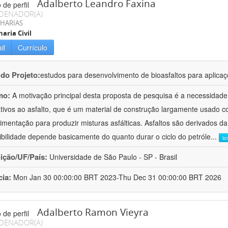
Adalberto Leandro Faxina
DENADOR(A)
HARIAS
aria Civil
il
Currículo
 do Projeto:
estudos para desenvolvimento de bioasfaltos para aplic
mo:
A motivação principal desta proposta de pesquisa é a necessidade
ativos ao asfalto, que é um material de construção largamente usado 
imentação para produzir misturas asfálticas. Asfaltos são derivados da
ibilidade depende basicamente do quanto durar o ciclo do petróle
...
le
uição/UF/País:
Universidade de São Paulo - SP - Brasil
cia:
Mon Jan 30 00:00:00 BRT 2023-Thu Dec 31 00:00:00 BRT 2026
Adalberto Ramon Vieyra
DENADOR(A)