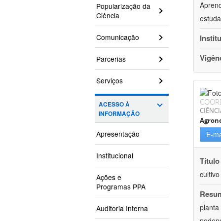
Aprend
Popularização da
Ciência
estuda
Comunicação
Instit
Vigên
Parcerias
Serviços
COOR
ACESSO À
CIÊNCI
INFORMAÇÃO
Agron
Apresentação
E-ma
Institucional
Título
cultiv
Ações e
Programas PPA
Resu
planta
Auditoria Interna
podend