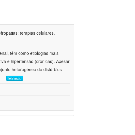
ropatias: terapias celulares,
enal, têm como etiologias mais
iva e hipertensão (crônicas). Apesar
junto heterogêneo de distúrbios
e
...
leia mais