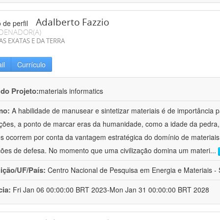
Adalberto Fazzio
DENADOR(A)
AS EXATAS E DA TERRA
il
Currículo
 do Projeto:
materials informatics
mo:
A habilidade de manusear e sintetizar materiais é de importância 
zações, a ponto de marcar eras da humanidade, como a idade da pedra, 
es ocorrem por conta da vantagem estratégica do domínio de materiais,
ções de defesa. No momento que uma civilização domina um materi
...
uição/UF/País:
Centro Nacional de Pesquisa em Energia e Materiais - S
cia:
Fri Jan 06 00:00:00 BRT 2023-Mon Jan 31 00:00:00 BRT 2028