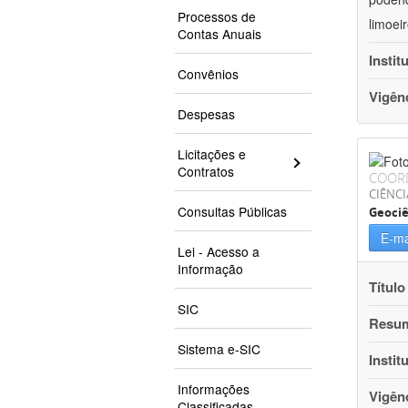
Processos de
limoei
Contas Anuais
Instit
Convênios
Vigên
Despesas
Licitações e
Contratos
COOR
CIÊNCI
Consultas Públicas
Geociê
E-ma
Lei - Acesso a
Informação
Título
SIC
Resu
Sistema e-SIC
Instit
Informações
Vigên
Classificadas