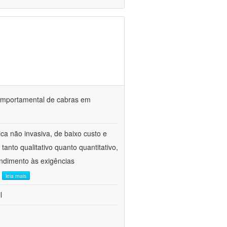
o comportamental de cabras em
ca não invasiva, de baixo custo e
tanto qualitativo quanto quantitativo,
ndimento às exigências
.
leia mais
l