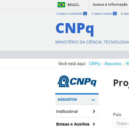
Acesso à informação
BRASIL
Ir para o conteúdo
1
Ir para o menu
2
Ir pa
CNPq
MINISTÉRIO DA CIÊNCIA, TECNOLOGI
Você está aqui:
CNPq
Assuntos
B
Pro
ASSUNTOS
Institucional
País
Bolsas e Auxílios