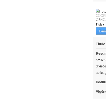
COOR
CIÊNCI
Física
E-ma
Título
Resu
civili
divisõ
aplica
Instit
Vigên