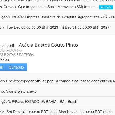
ro 'Cravo' (LC) e tangerineira 'Sunki Maravilha' (SM) foram
...
leia mais
uição/UF/País:
Empresa Brasileira de Pesquisa Agropecuária - BA - Bra
cia:
Tue Dec 05 00:00:00 BRT 2023-Fri Dec 31 00:00:00 BRT 2027
Acácia Bastos Couto Pinto
DENADOR(A)
AS EXATAS E DA TERRA
ncias
il
Currículo
 do Projeto:
expogeo virtual: popularizando a educação geocientífica a
mo:
Vide projeto anexo
uição/UF/País:
ESTADO DA BAHIA - BA - Brasil
cia:
Sat Dec 24 00:00:00 BRT 2022-Mon Nov 30 00:00:00 BRT 2026