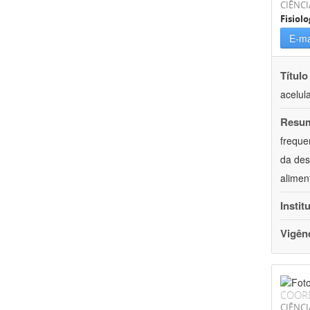
CIÊNCI
Fisiolo
E-ma
Título
acelul
Resu
freque
da des
alimen
Instit
Vigên
COOR
CIÊNCI