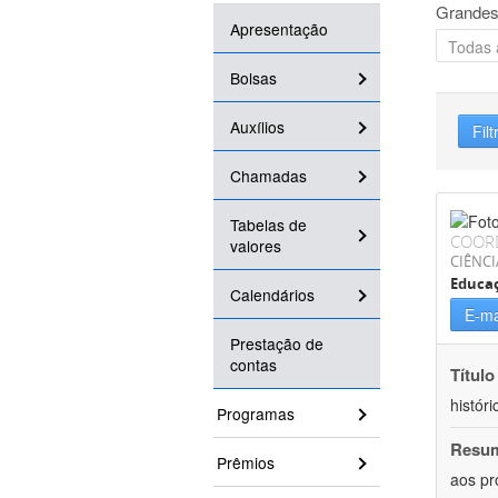
Grandes
Apresentação
Bolsas
Auxílios
Filt
Chamadas
Tabelas de
COOR
valores
CIÊNC
Educa
Calendários
E-ma
Prestação de
contas
Título
históri
Programas
Resu
Prêmios
aos pr