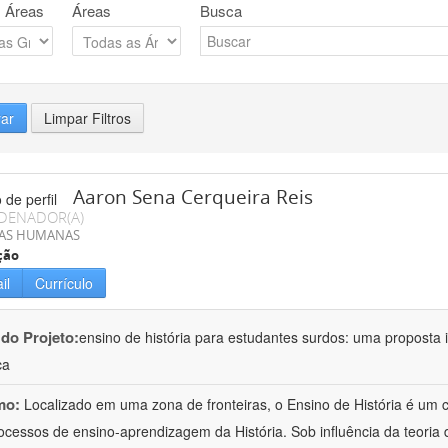
 Áreas
Áreas
Busca
rar
Limpar Filtros
Aaron Sena Cerqueira Reis
DENADOR(A)
IAS HUMANAS
ção
il
Currículo
 do Projeto:
ensino de história para estudantes surdos: uma proposta i
ca
mo:
Localizado em uma zona de fronteiras, o Ensino de História é um
ocessos de ensino-aprendizagem da História. Sob influência da teoria d