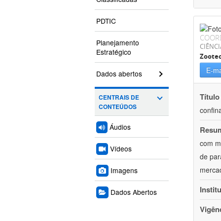
PDTIC
COOR
Planejamento
CIÊNCI
Estratégico
Zoote
E-ma
Dados abertos
Título
CENTRAIS DE
CONTEÚDOS
confin
Áudios
Resu
com mú
Vídeos
de par
mercad
Imagens
Instit
Dados Abertos
Vigên