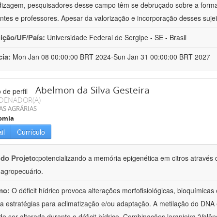
izagem, pesquisadores desse campo têm se debruçado sobre a formaç
ntes e professores. Apesar da valorização e incorporação desses sujei
uição/UF/País:
Universidade Federal de Sergipe - SE - Brasil
cia:
Mon Jan 08 00:00:00 BRT 2024-Sun Jan 31 00:00:00 BRT 2027
Abelmon da Silva Gesteira
DENADOR(A)
AS AGRÁRIAS
omia
il
Currículo
 do Projeto:
potencializando a memória epigenética em citros através d
o agropecuário.
mo:
O déficit hídrico provoca alterações morfofisiológicas, bioquímica
 a estratégias para aclimatização e/ou adaptação. A metilação do DNA 
o ser alterada durante o déficit hídrico. Combinações laranjeira 'Valên