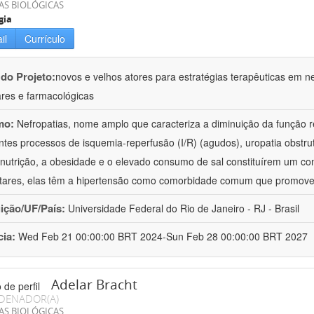
AS BIOLÓGICAS
gia
il
Currículo
 do Projeto:
novos e velhos atores para estratégias terapêuticas em nef
ares e farmacológicas
mo:
Nefropatias, nome amplo que caracteriza a diminuição da função r
ntes processos de isquemia-reperfusão (I/R) (agudos), uropatia obstrut
nutrição, a obesidade e o elevado consumo de sal constituírem um con
tares, elas têm a hipertensão como comorbidade comum que promov
uição/UF/País:
Universidade Federal do Rio de Janeiro - RJ - Brasil
cia:
Wed Feb 21 00:00:00 BRT 2024-Sun Feb 28 00:00:00 BRT 2027
Adelar Bracht
DENADOR(A)
AS BIOLÓGICAS