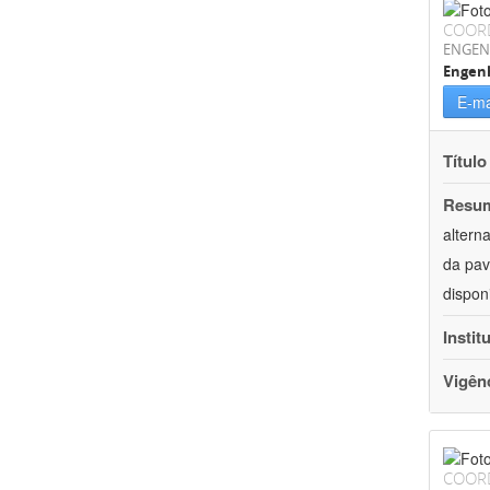
COOR
ENGEN
Engenh
E-ma
Título
Resu
altern
da pav
dispon
Instit
Vigên
COOR