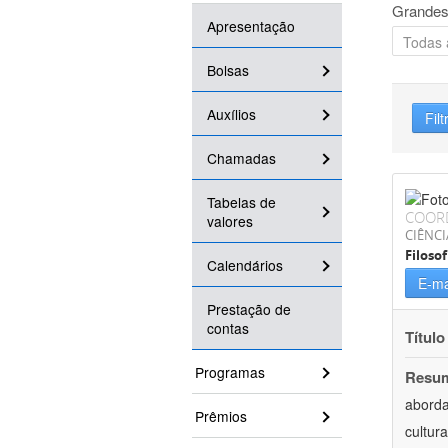
Grandes
Apresentação
Bolsas
Auxílios
Filt
Chamadas
Tabelas de
COOR
valores
CIÊNC
Filosof
Calendários
E-ma
Prestação de
contas
Título
Programas
Resu
aborda
Prêmios
cultur