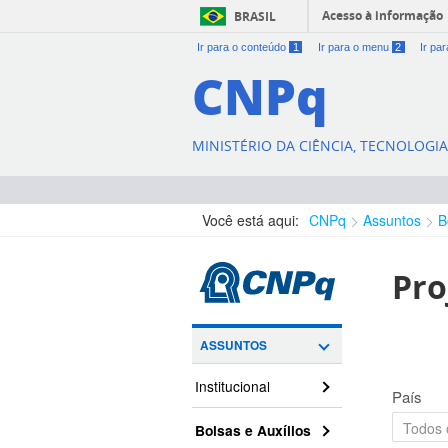
Acesso à informação
BRASIL
Ir para o conteúdo
1
Ir para o menu
2
Ir pa
CNPq
MINISTÉRIO DA CIÊNCIA, TECNOLOGI
Você está aqui:
CNPq
Assuntos
B
Pro
ASSUNTOS
Institucional
País
Bolsas e Auxílios