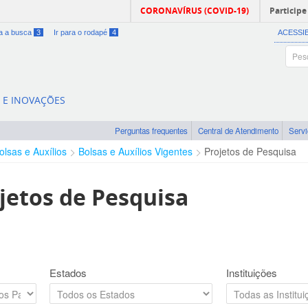
CORONAVÍRUS (COVID-19)
Participe
ra a busca
3
Ir para o rodapé
4
ACESSI
A E INOVAÇÕES
Perguntas frequentes
Central de Atendimento
Serv
olsas e Auxílios
Bolsas e Auxílios Vigentes
Projetos de Pesquisa
jetos de Pesquisa
Estados
Instituições