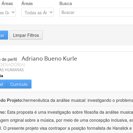
 Áreas
Áreas
Busca
rar
Limpar Filtros
Adriano Bueno Kurle
DENADOR(A)
IAS HUMANAS
ia
il
Currículo
 do Projeto:
hermenêutica da análise musical: investigando o problem
mo:
Esta proposta é uma investigação sobre filosofia da análise musi
gem original sobre a música, por meio de uma concepção inclusiva, em 
al. O presente projeto visa contrapor a posição formalista de Hanslick