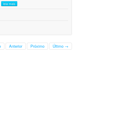
.
leia mais
o
Anterior
Próximo
Último →