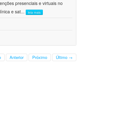
venções presenciais e virtuais no
ínica e sat
...
leia mais
o
Anterior
Próximo
Último →