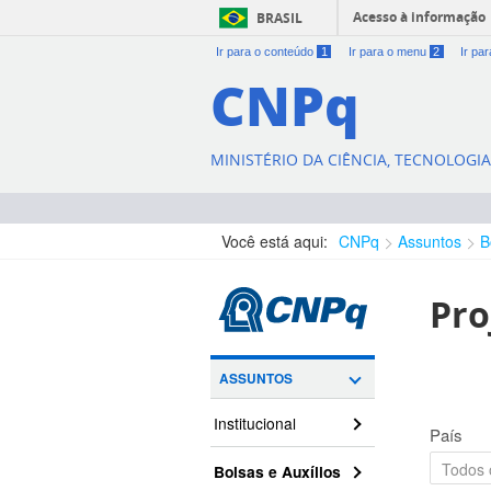
Acesso à informação
BRASIL
Ir para o conteúdo
1
Ir para o menu
2
Ir pa
CNPq
MINISTÉRIO DA CIÊNCIA, TECNOLOGI
Você está aqui:
CNPq
Assuntos
B
Pro
ASSUNTOS
Institucional
País
Bolsas e Auxílios