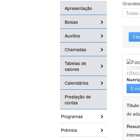
Grandes
Apresentação
Bolsas
Auxílios
Filt
Chamadas
Tabelas de
COOR
valores
CIÊNCI
Nutri
Calendários
E-ma
Prestação de
contas
Título
de adu
Programas
Resu
Prêmios
interv