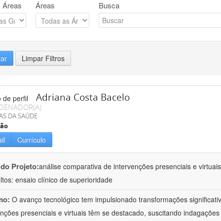
 Áreas
Áreas
Busca
rar
Limpar Filtros
Adriana Costa Bacelo
DENADOR(A)
AS DA SAÚDE
ção
il
Currículo
 do Projeto:
análise comparativa de intervenções presenciais e virtua
ltos: ensaio clínico de superioridade
mo:
O avanço tecnológico tem impulsionado transformações significati
enções presenciais e virtuais têm se destacado, suscitando indagações 