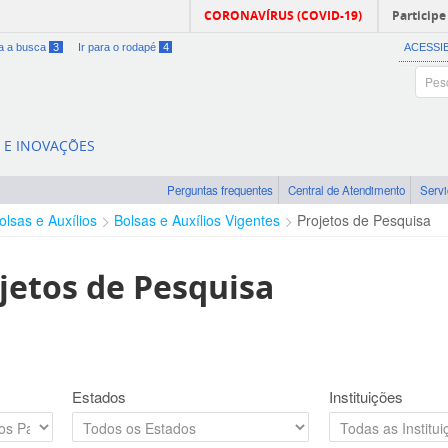
CORONAVÍRUS (COVID-19)
Participe
ra a busca
3
Ir para o rodapé
4
ACESSI
A E INOVAÇÕES
Perguntas frequentes
Central de Atendimento
Serv
olsas e Auxílios
Bolsas e Auxílios Vigentes
Projetos de Pesquisa
jetos de Pesquisa
Estados
Instituições