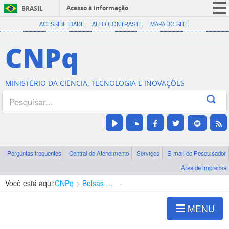
Acesso à informação
BRASIL
CORONAVÍRUS (COVID-19)
ACESSIBILIDADE
ALTO CONTRASTE
MAPA DO SITE
Participe
CNPq
Serviços
Legislação
MINISTÉRIO DA CIÊNCIA, TECNOLOGIA E INOVAÇÕES
Canais
Perguntas frequentes
Central de Atendimento
Serviços
E-mail do Pesquisador
Área de imprensa
Você está aqui:
CNPq
Bolsas e Auxílios Vigentes
Projetos de Pesquisa
MENU