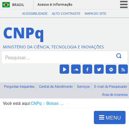
Acesso à informação
BRASIL
CORONAVÍRUS (COVID-19)
ACESSIBILIDADE
ALTO CONTRASTE
MAPA DO SITE
Participe
CNPq
Serviços
Legislação
MINISTÉRIO DA CIÊNCIA, TECNOLOGIA E INOVAÇÕES
Canais
Perguntas frequentes
Central de Atendimento
Serviços
E-mail do Pesquisador
Área de imprensa
Você está aqui:
CNPq
Bolsas e Auxílios Vigentes
Projetos de Pesquisa
MENU