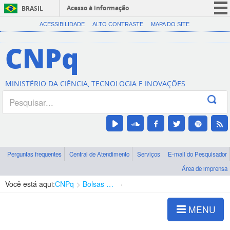
Acesso à informação
BRASIL
CORONAVÍRUS (COVID-19)
ACESSIBILIDADE
ALTO CONTRASTE
MAPA DO SITE
Participe
CNPq
Serviços
Legislação
MINISTÉRIO DA CIÊNCIA, TECNOLOGIA E INOVAÇÕES
Canais
Perguntas frequentes
Central de Atendimento
Serviços
E-mail do Pesquisador
Área de imprensa
Você está aqui:
CNPq
Bolsas e Auxílios Vigentes
Projetos de Pesquisa
MENU