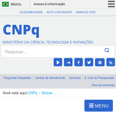
Acesso à informação
BRASIL
CORONAVÍRUS (COVID-19)
ACESSIBILIDADE
ALTO CONTRASTE
MAPA DO SITE
Participe
CNPq
Serviços
Legislação
MINISTÉRIO DA CIÊNCIA, TECNOLOGIA E INOVAÇÕES
Canais
Perguntas frequentes
Central de Atendimento
Serviços
E-mail do Pesquisador
Área de imprensa
Você está aqui:
CNPq
Bolsas e Auxílios Vigentes
Projetos de Pesquisa
MENU