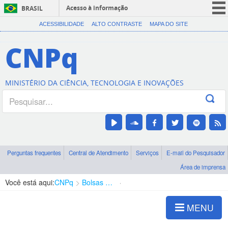
Acesso à informação
BRASIL
CORONAVÍRUS (COVID-19)
ACESSIBILIDADE
ALTO CONTRASTE
MAPA DO SITE
Participe
CNPq
Serviços
Legislação
MINISTÉRIO DA CIÊNCIA, TECNOLOGIA E INOVAÇÕES
Canais
Perguntas frequentes
Central de Atendimento
Serviços
E-mail do Pesquisador
Área de imprensa
Você está aqui:
CNPq
Bolsas e Auxílios Vigentes
Projetos de Pesquisa
MENU