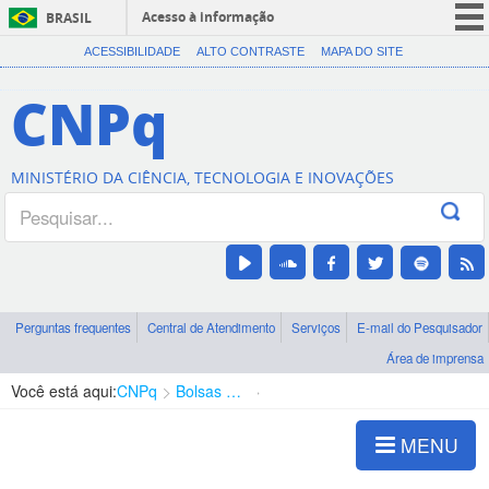
Acesso à informação
BRASIL
CORONAVÍRUS (COVID-19)
ACESSIBILIDADE
ALTO CONTRASTE
MAPA DO SITE
Participe
CNPq
Serviços
Legislação
MINISTÉRIO DA CIÊNCIA, TECNOLOGIA E INOVAÇÕES
Canais
Perguntas frequentes
Central de Atendimento
Serviços
E-mail do Pesquisador
Área de imprensa
Você está aqui:
CNPq
Bolsas e Auxílios Vigentes
Projetos de Pesquisa
MENU