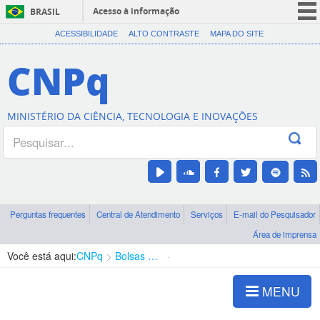
Acesso à informação
BRASIL
CORONAVÍRUS (COVID-19)
ACESSIBILIDADE
ALTO CONTRASTE
MAPA DO SITE
Participe
CNPq
Serviços
Legislação
MINISTÉRIO DA CIÊNCIA, TECNOLOGIA E INOVAÇÕES
Canais
Perguntas frequentes
Central de Atendimento
Serviços
E-mail do Pesquisador
Área de imprensa
Você está aqui:
CNPq
Bolsas e Auxílios Vigentes
Projetos de Pesquisa
MENU