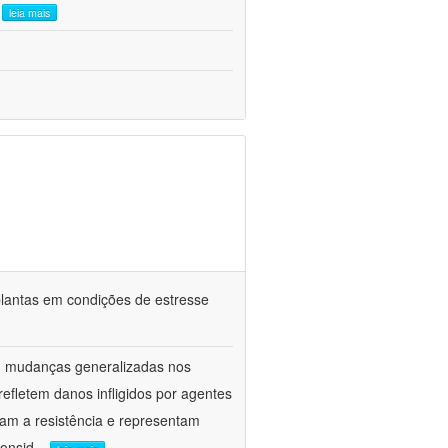
.
leia mais
e plantas em condições de estresse
am mudanças generalizadas nos
fletem danos infligidos por agentes
vam a resistência e representam
onsid
...