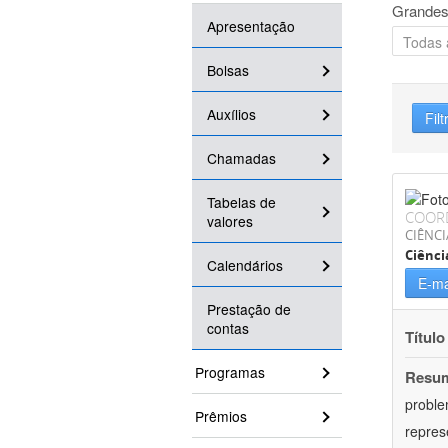
Grandes
Apresentação
Bolsas
Auxílios
Filt
Chamadas
Tabelas de
COOR
valores
CIÊNC
Ciênci
Calendários
E-ma
Prestação de
contas
Título
Programas
Resu
proble
Prêmios
repres