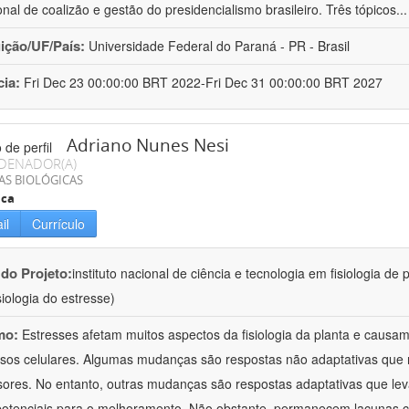
ional de coalizão e gestão do presidencialismo brasileiro. Três tópicos
..
uição/UF/País:
Universidade Federal do Paraná - PR - Brasil
cia:
Fri Dec 23 00:00:00 BRT 2022-Fri Dec 31 00:00:00 BRT 2027
Adriano Nunes Nesi
DENADOR(A)
AS BIOLÓGICAS
ica
il
Currículo
 do Projeto:
instituto nacional de ciência e tecnologia em fisiologia d
isiologia do estresse)
mo:
Estresses afetam muitos aspectos da fisiologia da planta e caus
sos celulares. Algumas mudanças são respostas não adaptativas que re
sores. No entanto, outras mudanças são respostas adaptativas que le
potenciais para o melhoramento. Não obstante, permanecem lacunas c