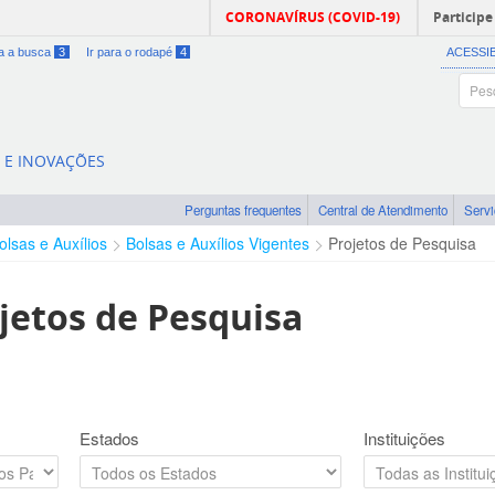
CORONAVÍRUS (COVID-19)
Participe
ra a busca
3
Ir para o rodapé
4
ACESSI
A E INOVAÇÕES
Perguntas frequentes
Central de Atendimento
Serv
olsas e Auxílios
Bolsas e Auxílios Vigentes
Projetos de Pesquisa
jetos de Pesquisa
Estados
Instituições