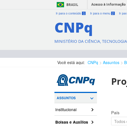
Acesso à informação
BRASIL
Ir para o conteúdo
1
Ir para o menu
2
Ir pa
CNPq
MINISTÉRIO DA CIÊNCIA, TECNOLOGI
Você está aqui:
CNPq
Assuntos
B
Pro
ASSUNTOS
Institucional
País
Bolsas e Auxílios