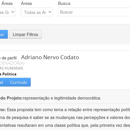
 Áreas
Áreas
Busca
rar
Limpar Filtros
Adriano Nervo Codato
DENADOR(A)
IAS HUMANAS
a Política
il
Currículo
 do Projeto:
representação e legitimidade democrática.
mo:
Essa proposta tem como tema a relação entre representação políti
ma de pesquisa é saber se as mudanças nas percepções e valores dos e
entativas resultaram em uma classe política que, pela primeira vez d