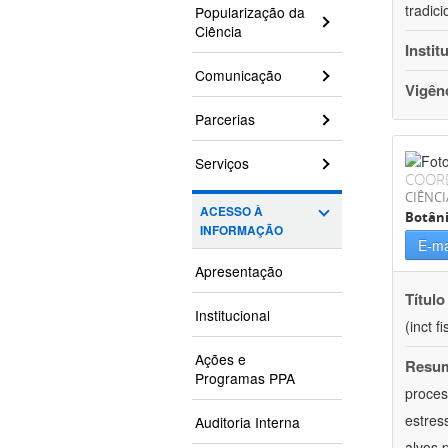
tradic
Popularização da
Ciência
Instit
Comunicação
Vigên
Parcerias
Serviços
COOR
CIÊNCI
ACESSO À
Botân
INFORMAÇÃO
E-ma
Apresentação
Título
Institucional
(inct f
Ações e
Resu
Programas PPA
proces
estres
Auditoria Interna
alvos 