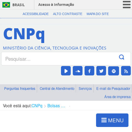
Acesso à informação
BRASIL
CORONAVÍRUS (COVID-19)
ACESSIBILIDADE
ALTO CONTRASTE
MAPA DO SITE
Participe
CNPq
Serviços
Legislação
MINISTÉRIO DA CIÊNCIA, TECNOLOGIA E INOVAÇÕES
Canais
Perguntas frequentes
Central de Atendimento
Serviços
E-mail do Pesquisador
Área de imprensa
Você está aqui:
CNPq
Bolsas e Auxílios Vigentes
Projetos de Pesquisa
MENU