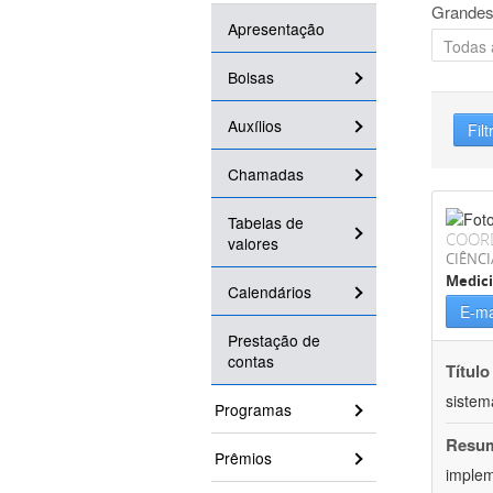
Grandes
Apresentação
Bolsas
Auxílios
Filt
Chamadas
Tabelas de
COOR
valores
CIÊNCI
Medic
Calendários
E-ma
Prestação de
contas
Título
sistem
Programas
Resu
Prêmios
implem