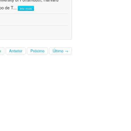
po de T
...
leia mais
o
Anterior
Próximo
Último →