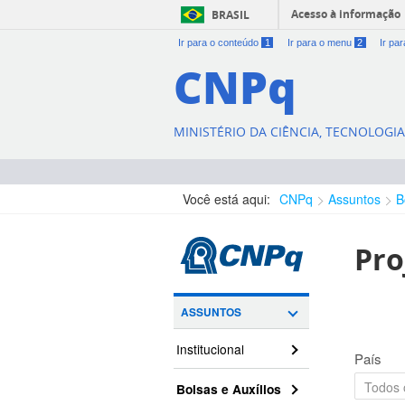
Acesso à informação
BRASIL
Ir para o conteúdo
1
Ir para o menu
2
Ir pa
CNPq
MINISTÉRIO DA CIÊNCIA, TECNOLOGI
Você está aqui:
CNPq
Assuntos
B
Pro
ASSUNTOS
Institucional
País
Bolsas e Auxílios