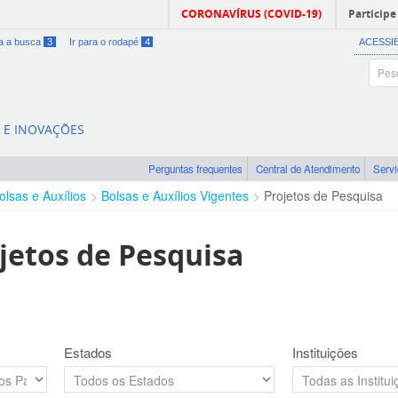
CORONAVÍRUS (COVID-19)
Participe
ra a busca
3
Ir para o rodapé
4
ACESSI
A E INOVAÇÕES
Perguntas frequentes
Central de Atendimento
Serv
olsas e Auxílios
Bolsas e Auxílios Vigentes
Projetos de Pesquisa
jetos de Pesquisa
Estados
Instituições