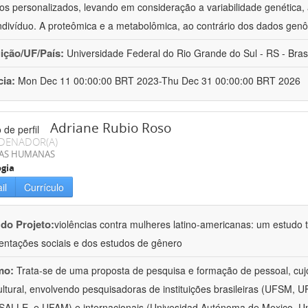
os personalizados, levando em consideração a variabilidade genética, a
ndivíduo. A proteômica e a metabolômica, ao contrário dos dados ge
uição/UF/País:
Universidade Federal do Rio Grande do Sul - RS - Brasi
cia:
Mon Dec 11 00:00:00 BRT 2023-Thu Dec 31 00:00:00 BRT 2026
Adriane Rubio Roso
DENADOR(A)
IAS HUMANAS
ogia
il
Currículo
 do Projeto:
violências contra mulheres latino-americanas: um estudo tr
entações sociais e dos estudos de gênero
mo:
Trata-se de uma proposta de pesquisa e formação de pessoal, cujo c
ultural, envolvendo pesquisadoras de instituições brasileiras (UFSM
ALLE, e UFAM) e internacionais (Univesidad Autónoma de Mexico, Uni