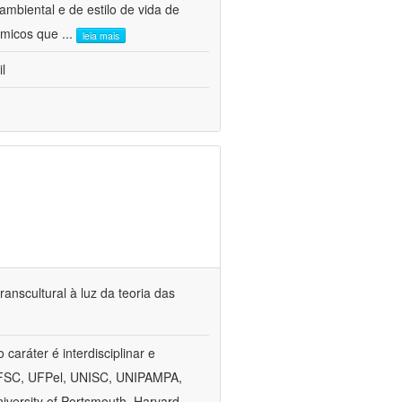
mbiental e de estilo de vida de
nômicos que
...
leia mais
l
anscultural à luz da teoria das
aráter é interdisciplinar e
, UFSC, UFPel, UNISC, UNIPAMPA,
versity of Portsmouth, Harvard