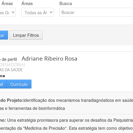
 Áreas
Áreas
Busca
rar
Limpar Filtros
Adriane Ribeiro Rosa
DENADOR(A)
AS DA SAÚDE
ina
il
Currículo
 do Projeto:
identificação dos mecanismos transdiagnósticos em saúd
as e ferramentas de bioinformática
mo:
Uma estratégia promissora para superar os desafios da Psiquiatria 
entação da "Medicina de Precisão". Esta estratégia tem como objetiv