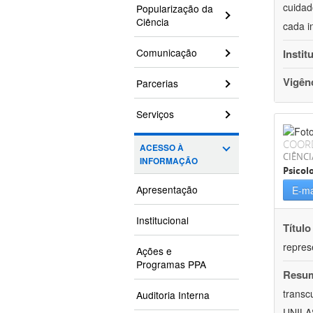
cuidad
Popularização da
Ciência
cada i
Comunicação
Instit
Vigên
Parcerias
Serviços
COOR
ACESSO À
CIÊNC
INFORMAÇÃO
Psicol
Apresentação
E-ma
Institucional
Título
repres
Ações e
Programas PPA
Resu
transc
Auditoria Interna
UNILAS