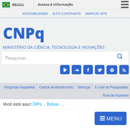
Acesso à informação
BRASIL
CORONAVÍRUS (COVID-19)
ACESSIBILIDADE
ALTO CONTRASTE
MAPA DO SITE
Participe
CNPq
Serviços
Legislação
MINISTÉRIO DA CIÊNCIA, TECNOLOGIA E INOVAÇÕES
Canais
Perguntas frequentes
Central de Atendimento
Serviços
E-mail do Pesquisador
Área de imprensa
Você está aqui:
CNPq
Bolsas e Auxílios Vigentes
Projetos de Pesquisa
MENU