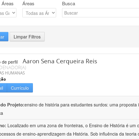
 Áreas
Áreas
Busca
rar
Limpar Filtros
Aaron Sena Cerqueira Reis
DENADOR(A)
IAS HUMANAS
ção
il
Currículo
 do Projeto:
ensino de história para estudantes surdos: uma proposta i
ca
mo:
Localizado em uma zona de fronteiras, o Ensino de História é um
ocessos de ensino-aprendizagem da História. Sob influência da teoria d