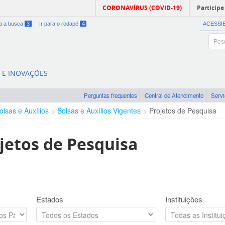
CORONAVÍRUS (COVID-19)
Participe
ra a busca
3
Ir para o rodapé
4
ACESSI
A E INOVAÇÕES
Perguntas frequentes
Central de Atendimento
Serv
olsas e Auxílios
Bolsas e Auxílios Vigentes
Projetos de Pesquisa
jetos de Pesquisa
Estados
Instituições