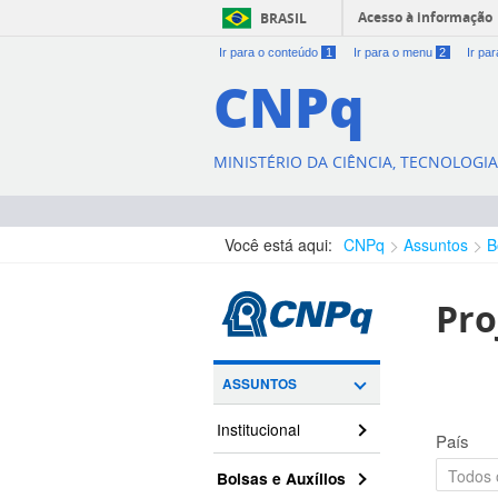
Acesso à informação
BRASIL
Ir para o conteúdo
1
Ir para o menu
2
Ir pa
CNPq
MINISTÉRIO DA CIÊNCIA, TECNOLOGI
Você está aqui:
CNPq
Assuntos
B
Pro
ASSUNTOS
Institucional
País
Bolsas e Auxílios