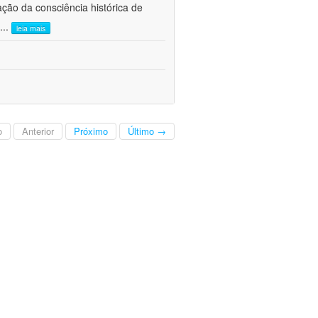
ão da consciência histórica de
...
leia mais
o
Anterior
Próximo
Último →