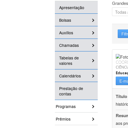
Grandes
Apresentação
Bolsas
Auxílios
Filt
Chamadas
Tabelas de
COOR
valores
CIÊNC
Educa
Calendários
E-ma
Prestação de
contas
Título
históri
Programas
Resu
Prêmios
aos pr