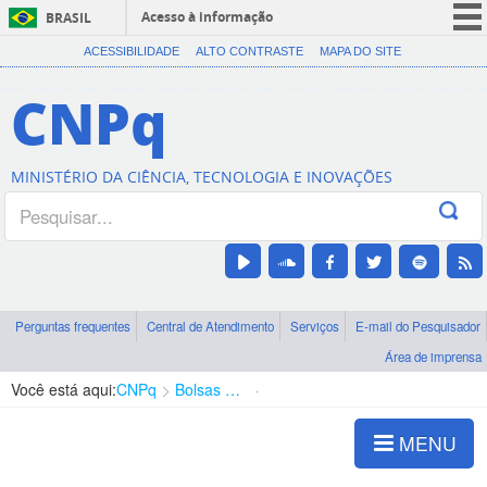
Acesso à informação
BRASIL
CORONAVÍRUS (COVID-19)
ACESSIBILIDADE
ALTO CONTRASTE
MAPA DO SITE
Participe
CNPq
Serviços
Legislação
MINISTÉRIO DA CIÊNCIA, TECNOLOGIA E INOVAÇÕES
Canais
Perguntas frequentes
Central de Atendimento
Serviços
E-mail do Pesquisador
Área de imprensa
Você está aqui:
CNPq
Bolsas e Auxílios Vigentes
Projetos de Pesquisa
MENU