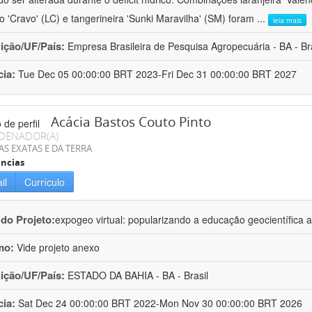
ro 'Cravo' (LC) e tangerineira 'Sunki Maravilha' (SM) foram
...
leia mais
uição/UF/País:
Empresa Brasileira de Pesquisa Agropecuária - BA - Bra
cia:
Tue Dec 05 00:00:00 BRT 2023-Fri Dec 31 00:00:00 BRT 2027
Acácia Bastos Couto Pinto
DENADOR(A)
AS EXATAS E DA TERRA
ncias
il
Currículo
 do Projeto:
expogeo virtual: popularizando a educação geocientífica a
mo:
Vide projeto anexo
uição/UF/País:
ESTADO DA BAHIA - BA - Brasil
cia:
Sat Dec 24 00:00:00 BRT 2022-Mon Nov 30 00:00:00 BRT 2026