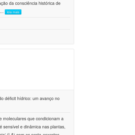
ão da consciência histórica de
...
leia mais
o déficit hídrico: um avanço no
s e moleculares que condicionam a
é sensível e dinâmica nas plantas,
cia' (LA) com os porta-enxertos