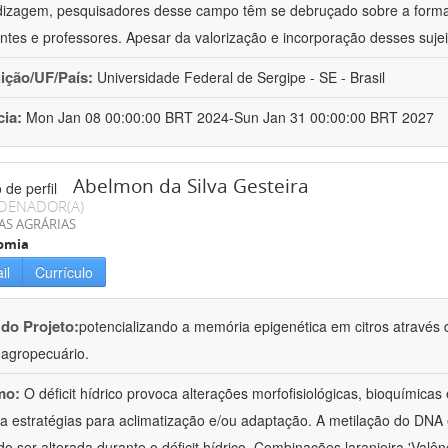
izagem, pesquisadores desse campo têm se debruçado sobre a formaç
ntes e professores. Apesar da valorização e incorporação desses sujei
uição/UF/País:
Universidade Federal de Sergipe - SE - Brasil
cia:
Mon Jan 08 00:00:00 BRT 2024-Sun Jan 31 00:00:00 BRT 2027
Abelmon da Silva Gesteira
DENADOR(A)
AS AGRÁRIAS
omia
il
Currículo
 do Projeto:
potencializando a memória epigenética em citros através d
o agropecuário.
mo:
O déficit hídrico provoca alterações morfofisiológicas, bioquímica
 a estratégias para aclimatização e/ou adaptação. A metilação do DNA 
o ser alterada durante o déficit hídrico. Combinações laranjeira 'Valên