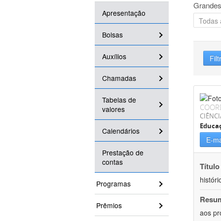
Grandes
Apresentação
Bolsas
Auxílios
Filt
Chamadas
Tabelas de
COOR
valores
CIÊNC
Educa
Calendários
E-ma
Prestação de
contas
Título
históri
Programas
Resu
Prêmios
aos pr