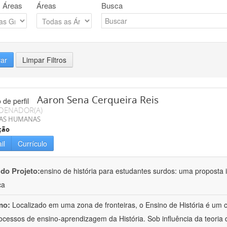
 Áreas
Áreas
Busca
rar
Limpar Filtros
Aaron Sena Cerqueira Reis
DENADOR(A)
IAS HUMANAS
ção
il
Currículo
 do Projeto:
ensino de história para estudantes surdos: uma proposta i
ca
mo:
Localizado em uma zona de fronteiras, o Ensino de História é um
ocessos de ensino-aprendizagem da História. Sob influência da teoria d