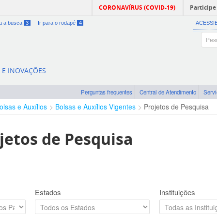
CORONAVÍRUS (COVID-19)
Participe
ra a busca
3
Ir para o rodapé
4
ACESSI
A E INOVAÇÕES
Perguntas frequentes
Central de Atendimento
Serv
olsas e Auxílios
Bolsas e Auxílios Vigentes
Projetos de Pesquisa
jetos de Pesquisa
Estados
Instituições