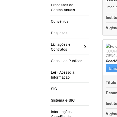
Processos de
limoei
Contas Anuais
Instit
Convênios
Vigên
Despesas
Licitações e
Contratos
COOR
CIÊNCI
Consultas Públicas
Geociê
E-ma
Lei - Acesso a
Informação
Título
SIC
Resu
Sistema e-SIC
Instit
Informações
Vigên
Classificadas