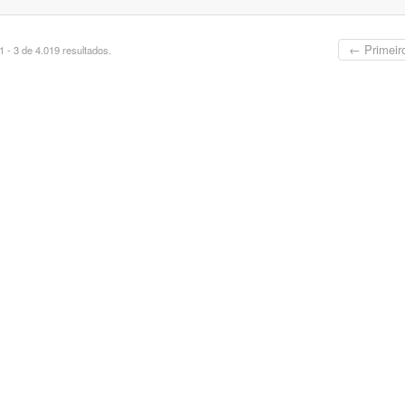
← Primeir
 - 3 de 4.019 resultados.