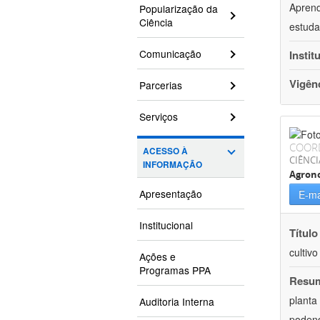
Aprend
Popularização da
Ciência
estuda
Comunicação
Instit
Vigên
Parcerias
Serviços
COOR
ACESSO À
CIÊNCI
INFORMAÇÃO
Agron
Apresentação
E-ma
Institucional
Título
cultiv
Ações e
Programas PPA
Resu
planta
Auditoria Interna
podend