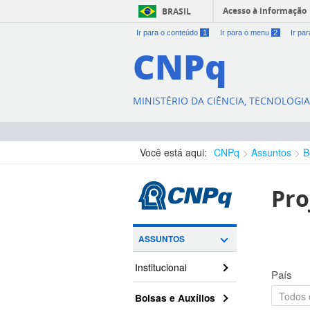
Acesso à informação
BRASIL
Ir para o conteúdo
1
Ir para o menu
2
Ir pa
CNPq
MINISTÉRIO DA CIÊNCIA, TECNOLOGI
Você está aqui:
CNPq
Assuntos
B
Pro
ASSUNTOS
Institucional
País
Bolsas e Auxílios