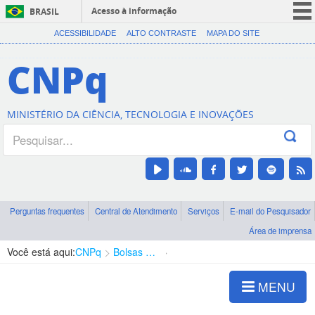
Acesso à informação
BRASIL
CORONAVÍRUS (COVID-19)
ACESSIBILIDADE
ALTO CONTRASTE
MAPA DO SITE
Participe
CNPq
Serviços
Legislação
MINISTÉRIO DA CIÊNCIA, TECNOLOGIA E INOVAÇÕES
Canais
Perguntas frequentes
Central de Atendimento
Serviços
E-mail do Pesquisador
Área de imprensa
Você está aqui:
CNPq
Bolsas e Auxílios Vigentes
Projetos de Pesquisa
MENU