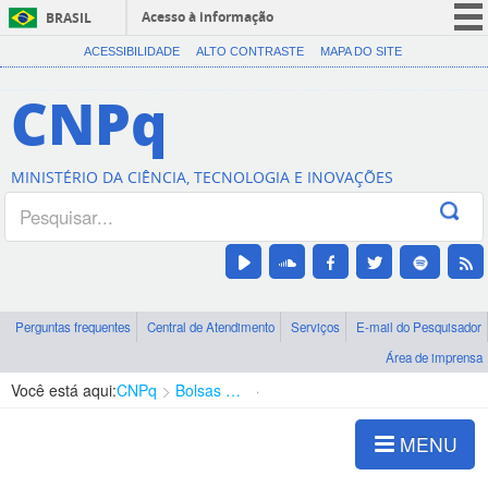
Acesso à informação
BRASIL
CORONAVÍRUS (COVID-19)
ACESSIBILIDADE
ALTO CONTRASTE
MAPA DO SITE
Participe
CNPq
Serviços
Legislação
MINISTÉRIO DA CIÊNCIA, TECNOLOGIA E INOVAÇÕES
Canais
Perguntas frequentes
Central de Atendimento
Serviços
E-mail do Pesquisador
Área de imprensa
Você está aqui:
CNPq
Bolsas e Auxílios Vigentes
Projetos de Pesquisa
MENU