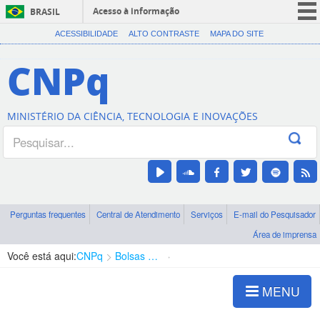
Acesso à informação
BRASIL
CORONAVÍRUS (COVID-19)
ACESSIBILIDADE
ALTO CONTRASTE
MAPA DO SITE
Participe
CNPq
Serviços
Legislação
MINISTÉRIO DA CIÊNCIA, TECNOLOGIA E INOVAÇÕES
Canais
Perguntas frequentes
Central de Atendimento
Serviços
E-mail do Pesquisador
Área de imprensa
Você está aqui:
CNPq
Bolsas e Auxílios Vigentes
Projetos de Pesquisa
MENU