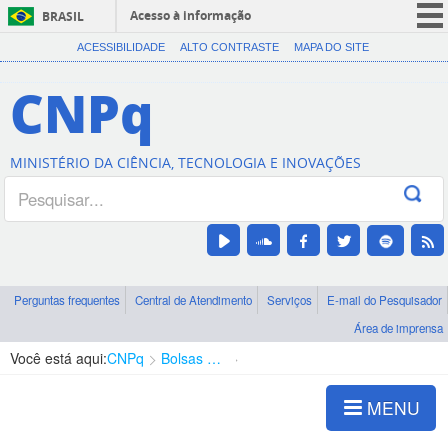
Acesso à informação
BRASIL
CORONAVÍRUS (COVID-19)
ACESSIBILIDADE
ALTO CONTRASTE
MAPA DO SITE
Participe
CNPq
Serviços
Legislação
MINISTÉRIO DA CIÊNCIA, TECNOLOGIA E INOVAÇÕES
Canais
Perguntas frequentes
Central de Atendimento
Serviços
E-mail do Pesquisador
Área de imprensa
Você está aqui:
CNPq
Bolsas e Auxílios Vigentes
Projetos de Pesquisa
MENU