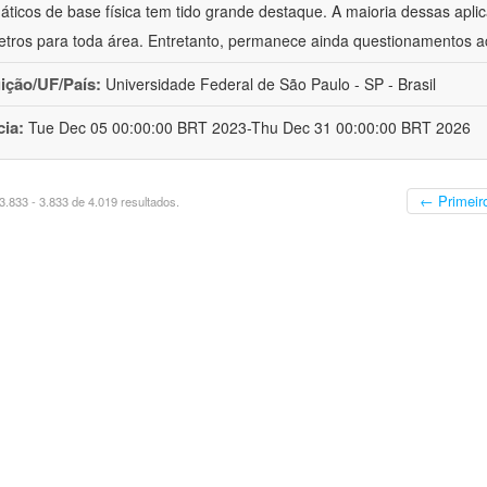
ticos de base física tem tido grande destaque. A maioria dessas apli
tros para toda área. Entretanto, permanece ainda questionamentos a
uição/UF/País:
Universidade Federal de São Paulo - SP - Brasil
cia:
Tue Dec 05 00:00:00 BRT 2023-Thu Dec 31 00:00:00 BRT 2026
← Primeir
.833 - 3.833 de 4.019 resultados.