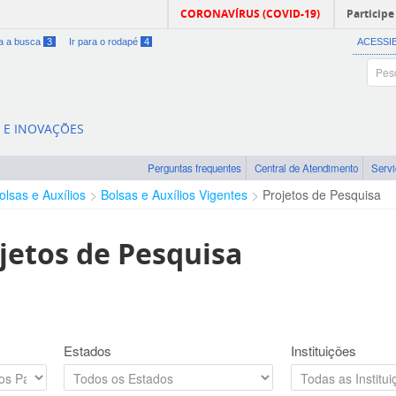
CORONAVÍRUS (COVID-19)
Participe
ra a busca
3
Ir para o rodapé
4
ACESSI
A E INOVAÇÕES
Perguntas frequentes
Central de Atendimento
Serv
olsas e Auxílios
Bolsas e Auxílios Vigentes
Projetos de Pesquisa
jetos de Pesquisa
Estados
Instituições