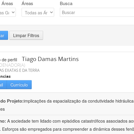
 Áreas
Áreas
Busca
rar
Limpar Filtros
Tiago Damas Martins
DENADOR(A)
AS EXATAS E DA TERRA
ncias
il
Currículo
 do Projeto:
implicações da espacialização da condutividade hidráulic
tes
mo:
A sociedade tem lidado com episódios catastróficos associados a
 Esforços são empregados para compreender a dinâmica desses fenô