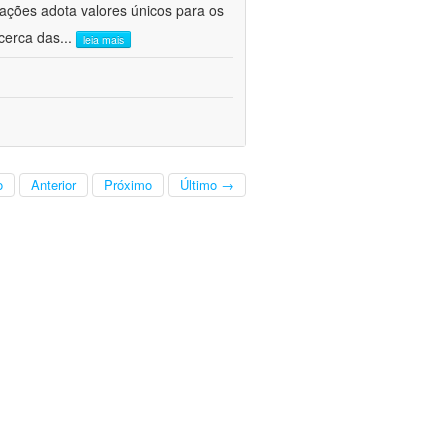
cações adota valores únicos para os
cerca das
...
leia mais
o
Anterior
Próximo
Último →