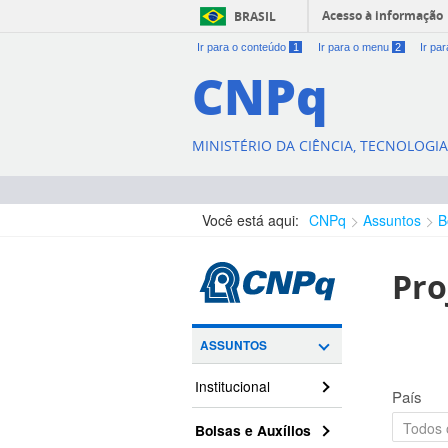
Acesso à informação
BRASIL
Ir para o conteúdo
1
Ir para o menu
2
Ir pa
CNPq
MINISTÉRIO DA CIÊNCIA, TECNOLOGI
Você está aqui:
CNPq
Assuntos
B
Pro
ASSUNTOS
Institucional
País
Bolsas e Auxílios