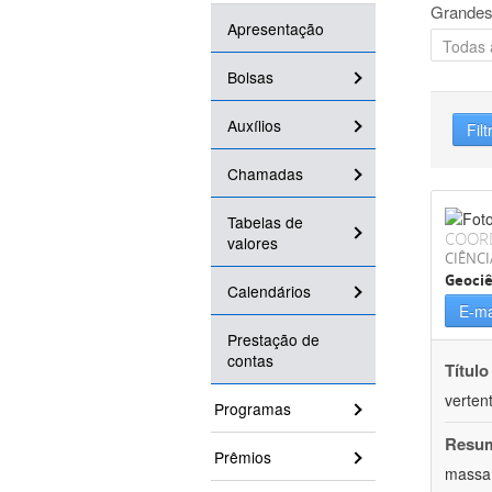
Grandes
Apresentação
Bolsas
Auxílios
Filt
Chamadas
Tabelas de
COOR
valores
CIÊNCI
Geociê
Calendários
E-ma
Prestação de
contas
Título
verten
Programas
Resu
Prêmios
massa.