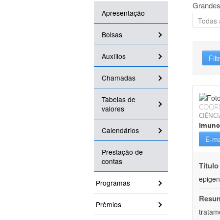
Grandes
Apresentação
Bolsas
Auxílios
Filt
Chamadas
Tabelas de
COOR
valores
CIÊNCI
Imuno
Calendários
E-ma
Prestação de
contas
Título
epigen
Programas
Resu
Prêmios
tratam