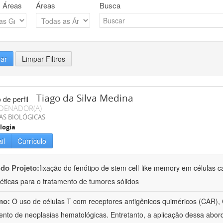
 Áreas
Áreas
Busca
rar
Limpar Filtros
Tiago da Silva Medina
DENADOR(A)
AS BIOLÓGICAS
logia
il
Currículo
 do Projeto:
fixação do fenótipo de stem cell-like memory em células ca
éticas para o tratamento de tumores sólidos
mo:
O uso de células T com receptores antigênicos quiméricos (CAR),
ento de neoplasias hematológicas. Entretanto, a aplicação dessa abo