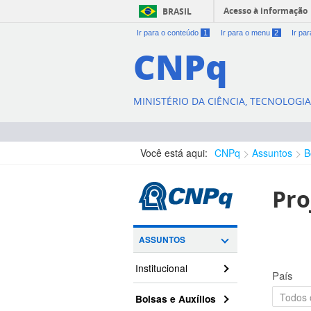
Acesso à informação
BRASIL
Ir para o conteúdo
1
Ir para o menu
2
Ir pa
CNPq
MINISTÉRIO DA CIÊNCIA, TECNOLOGI
Você está aqui:
CNPq
Assuntos
B
Pro
ASSUNTOS
Institucional
País
Bolsas e Auxílios