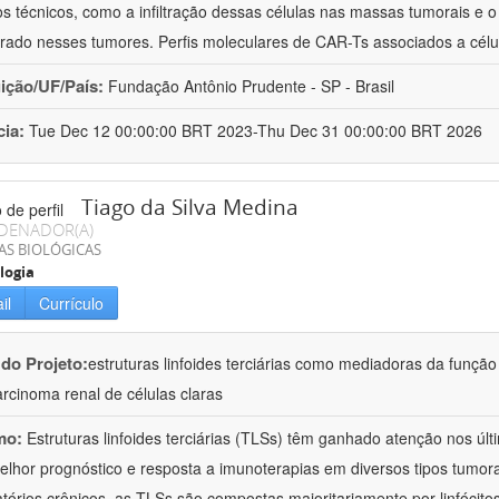
os técnicos, como a infiltração dessas células nas massas tumorais e
rado nesses tumores. Perfis moleculares de CAR-Ts associados a cél
uição/UF/País:
Fundação Antônio Prudente - SP - Brasil
cia:
Tue Dec 12 00:00:00 BRT 2023-Thu Dec 31 00:00:00 BRT 2026
Tiago da Silva Medina
DENADOR(A)
AS BIOLÓGICAS
logia
il
Currículo
 do Projeto:
estruturas linfoides terciárias como mediadoras da função
rcinoma renal de células claras
mo:
Estruturas linfoides terciárias (TLSs) têm ganhado atenção nos úl
lhor prognóstico e resposta a imunoterapias em diversos tipos tumor
atórios crônicos, as TLSs são compostas majoritariamente por linfócitos