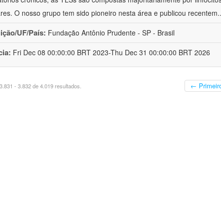
lares. O nosso grupo tem sido pioneiro nesta área e publicou recentem
.
uição/UF/País:
Fundação Antônio Prudente - SP - Brasil
cia:
Fri Dec 08 00:00:00 BRT 2023-Thu Dec 31 00:00:00 BRT 2026
← Primeir
.831 - 3.832 de 4.019 resultados.