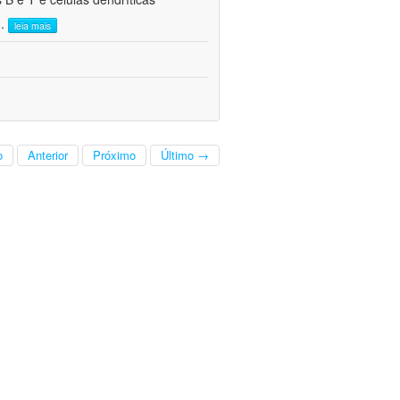
..
leia mais
o
Anterior
Próximo
Último →