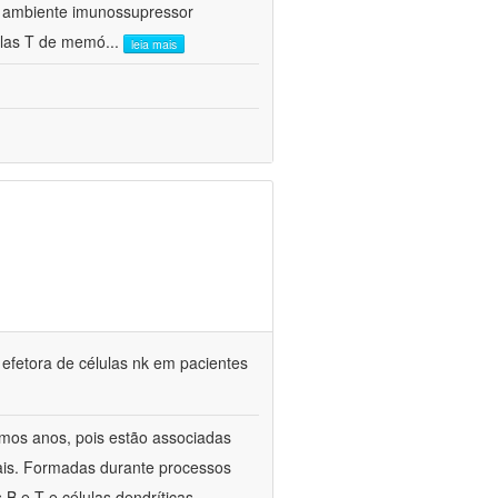
 o ambiente imunossupressor
ulas T de memó
...
leia mais
 efetora de células nk em pacientes
timos anos, pois estão associadas
ais. Formadas durante processos
 B e T e células dendríticas