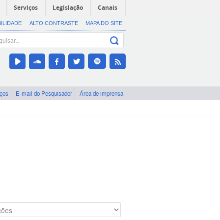
Serviços
Legislação
Canais
BILIDADE
ALTO CONTRASTE
MAPA DO SITE
iços
E-mail do Pesquisador
Área de imprensa