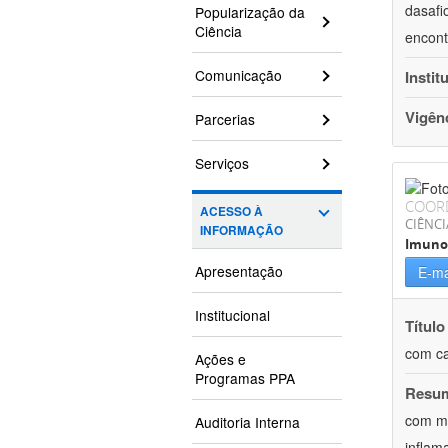
dasafi
Popularização da
Ciência
encont
Comunicação
Instit
Vigên
Parcerias
Serviços
COOR
ACESSO À
CIÊNCI
INFORMAÇÃO
Imuno
Apresentação
E-ma
Institucional
Título
com ca
Ações e
Programas PPA
Resu
com me
Auditoria Interna
inflam