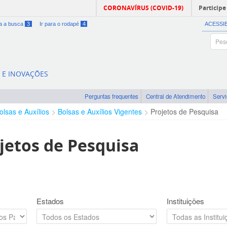
CORONAVÍRUS (COVID-19)
Participe
ra a busca
3
Ir para o rodapé
4
ACESSI
A E INOVAÇÕES
Perguntas frequentes
Central de Atendimento
Serv
olsas e Auxílios
Bolsas e Auxílios Vigentes
Projetos de Pesquisa
jetos de Pesquisa
Estados
Instituições