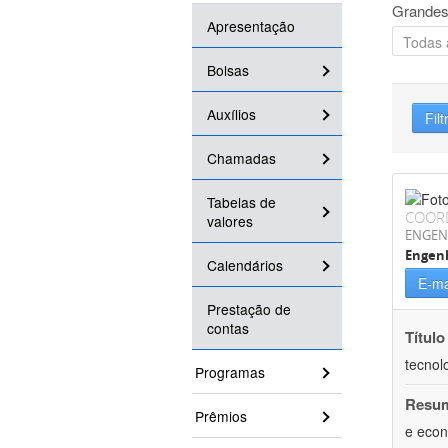
Grandes
Apresentação
Bolsas
Auxílios
Filt
Chamadas
Tabelas de
COOR
valores
ENGEN
Engen
Calendários
E-ma
Prestação de
contas
Título
tecnol
Programas
Resu
Prêmios
e econ