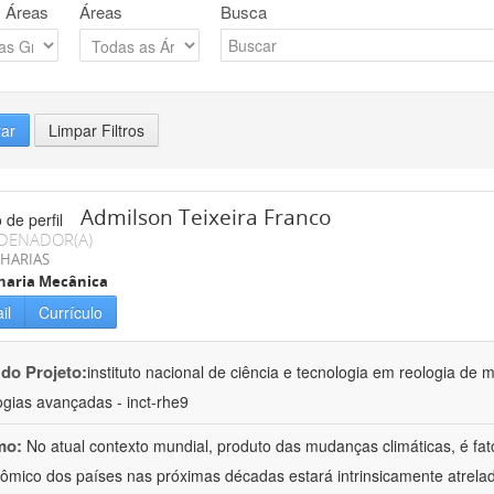
 Áreas
Áreas
Busca
rar
Limpar Filtros
Admilson Teixeira Franco
DENADOR(A)
HARIAS
haria Mecânica
il
Currículo
 do Projeto:
instituto nacional de ciência e tecnologia em reologia de 
ogias avançadas - inct-rhe9
mo:
No atual contexto mundial, produto das mudanças climáticas, é fa
ômico dos países nas próximas décadas estará intrinsicamente atrel