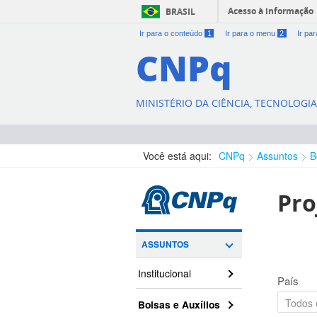
Acesso à informação
BRASIL
Ir para o conteúdo
1
Ir para o menu
2
Ir pa
CNPq
MINISTÉRIO DA CIÊNCIA, TECNOLOGI
Você está aqui:
CNPq
Assuntos
B
Pro
ASSUNTOS
Institucional
País
Bolsas e Auxílios