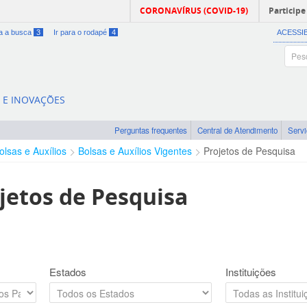
CORONAVÍRUS (COVID-19)
Participe
ra a busca
3
Ir para o rodapé
4
ACESSI
A E INOVAÇÕES
Perguntas frequentes
Central de Atendimento
Serv
olsas e Auxílios
Bolsas e Auxílios Vigentes
Projetos de Pesquisa
jetos de Pesquisa
Estados
Instituições