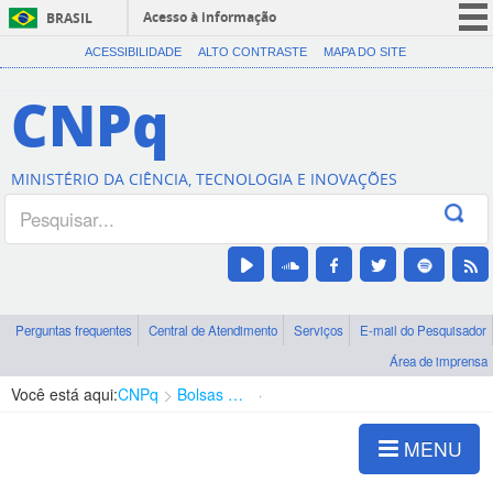
Acesso à informação
BRASIL
CORONAVÍRUS (COVID-19)
ACESSIBILIDADE
ALTO CONTRASTE
MAPA DO SITE
Participe
CNPq
Serviços
Legislação
MINISTÉRIO DA CIÊNCIA, TECNOLOGIA E INOVAÇÕES
Canais
Perguntas frequentes
Central de Atendimento
Serviços
E-mail do Pesquisador
Área de imprensa
Você está aqui:
CNPq
Bolsas e Auxílios Vigentes
Projetos de Pesquisa
MENU