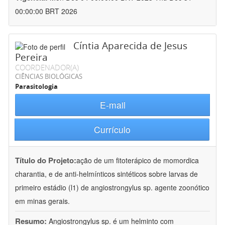
00:00:00 BRT 2026
Cíntia Aparecida de Jesus
Pereira
COORDENADOR(A)
CIÊNCIAS BIOLÓGICAS
Parasitologia
E-mail
Currículo
Título do Projeto:
ação de um fitoterápico de momordica
charantia, e de anti-helmínticos sintéticos sobre larvas de
primeiro estádio (l1) de angiostrongylus sp. agente zoonótico
em minas gerais.
Resumo:
Angiostrongylus sp. é um helminto com