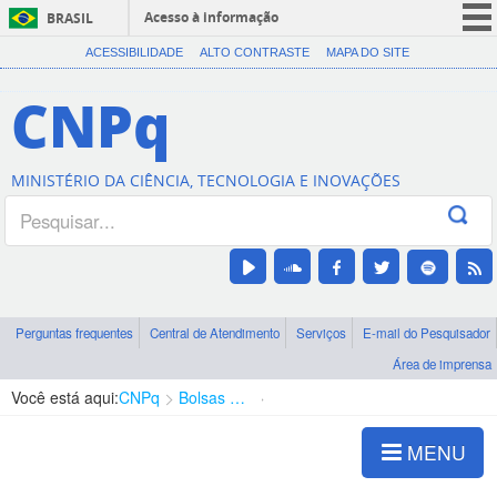
Acesso à informação
BRASIL
CORONAVÍRUS (COVID-19)
ACESSIBILIDADE
ALTO CONTRASTE
MAPA DO SITE
Participe
CNPq
Serviços
Legislação
MINISTÉRIO DA CIÊNCIA, TECNOLOGIA E INOVAÇÕES
Canais
Perguntas frequentes
Central de Atendimento
Serviços
E-mail do Pesquisador
Área de imprensa
Você está aqui:
CNPq
Bolsas e Auxílios Vigentes
Projetos de Pesquisa
MENU