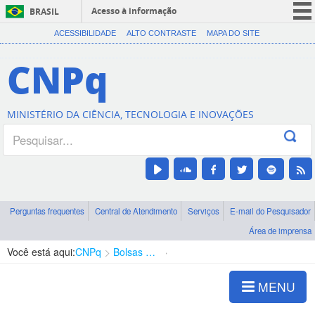
Acesso à informação
BRASIL
CORONAVÍRUS (COVID-19)
ACESSIBILIDADE
ALTO CONTRASTE
MAPA DO SITE
Participe
CNPq
Serviços
Legislação
MINISTÉRIO DA CIÊNCIA, TECNOLOGIA E INOVAÇÕES
Canais
Perguntas frequentes
Central de Atendimento
Serviços
E-mail do Pesquisador
Área de imprensa
Você está aqui:
CNPq
Bolsas e Auxílios Vigentes
Projetos de Pesquisa
MENU