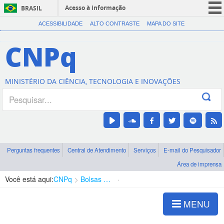
Acesso à informação
BRASIL
CORONAVÍRUS (COVID-19)
ACESSIBILIDADE
ALTO CONTRASTE
MAPA DO SITE
Participe
CNPq
Serviços
Legislação
MINISTÉRIO DA CIÊNCIA, TECNOLOGIA E INOVAÇÕES
Canais
Perguntas frequentes
Central de Atendimento
Serviços
E-mail do Pesquisador
Área de imprensa
Você está aqui:
CNPq
Bolsas e Auxílios Vigentes
Projetos de Pesquisa
MENU