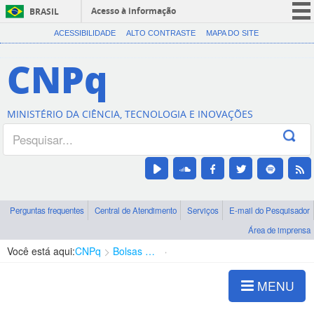
Acesso à informação
BRASIL
CORONAVÍRUS (COVID-19)
ACESSIBILIDADE
ALTO CONTRASTE
MAPA DO SITE
Participe
CNPq
Serviços
Legislação
MINISTÉRIO DA CIÊNCIA, TECNOLOGIA E INOVAÇÕES
Canais
Perguntas frequentes
Central de Atendimento
Serviços
E-mail do Pesquisador
Área de imprensa
Você está aqui:
CNPq
Bolsas e Auxílios Vigentes
Projetos de Pesquisa
MENU