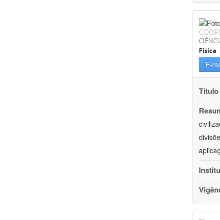
COOR
CIÊNCI
Física
E-ma
Título
Resu
civili
divisõ
aplica
Instit
Vigên