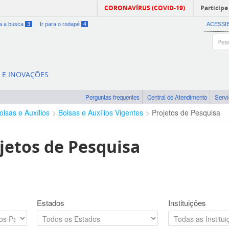
CORONAVÍRUS (COVID-19)
Participe
ra a busca
3
Ir para o rodapé
4
ACESSI
A E INOVAÇÕES
Perguntas frequentes
Central de Atendimento
Serv
olsas e Auxílios
Bolsas e Auxílios Vigentes
Projetos de Pesquisa
jetos de Pesquisa
Estados
Instituições