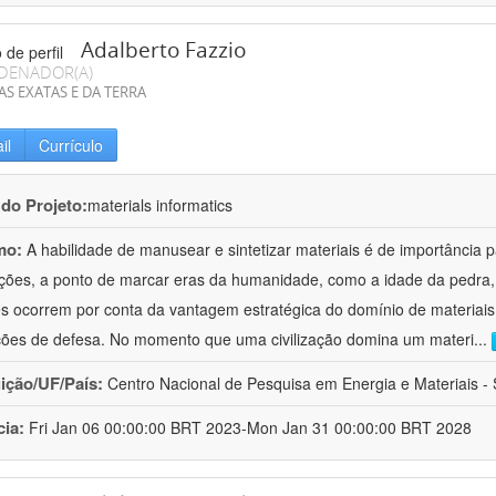
Adalberto Fazzio
DENADOR(A)
AS EXATAS E DA TERRA
il
Currículo
 do Projeto:
materials informatics
mo:
A habilidade de manusear e sintetizar materiais é de importância 
zações, a ponto de marcar eras da humanidade, como a idade da pedra, 
es ocorrem por conta da vantagem estratégica do domínio de materiais,
ções de defesa. No momento que uma civilização domina um materi
...
uição/UF/País:
Centro Nacional de Pesquisa em Energia e Materiais - S
cia:
Fri Jan 06 00:00:00 BRT 2023-Mon Jan 31 00:00:00 BRT 2028