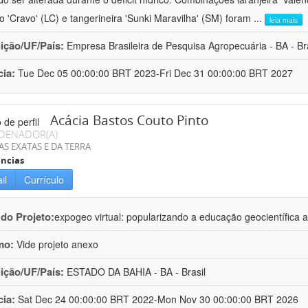
ro 'Cravo' (LC) e tangerineira 'Sunki Maravilha' (SM) foram
...
leia mais
uição/UF/País:
Empresa Brasileira de Pesquisa Agropecuária - BA - Bra
cia:
Tue Dec 05 00:00:00 BRT 2023-Fri Dec 31 00:00:00 BRT 2027
Acácia Bastos Couto Pinto
DENADOR(A)
AS EXATAS E DA TERRA
ncias
il
Currículo
 do Projeto:
expogeo virtual: popularizando a educação geocientífica a
mo:
Vide projeto anexo
uição/UF/País:
ESTADO DA BAHIA - BA - Brasil
cia:
Sat Dec 24 00:00:00 BRT 2022-Mon Nov 30 00:00:00 BRT 2026