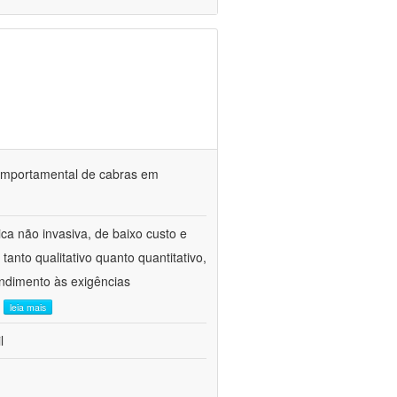
o comportamental de cabras em
ca não invasiva, de baixo custo e
tanto qualitativo quanto quantitativo,
ndimento às exigências
.
leia mais
l