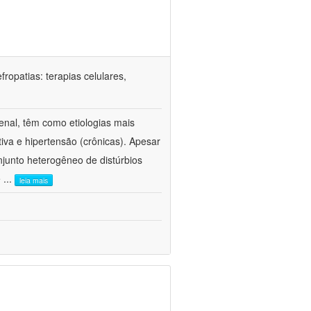
ropatias: terapias celulares,
enal, têm como etiologias mais
iva e hipertensão (crônicas). Apesar
junto heterogêneo de distúrbios
e
...
leia mais