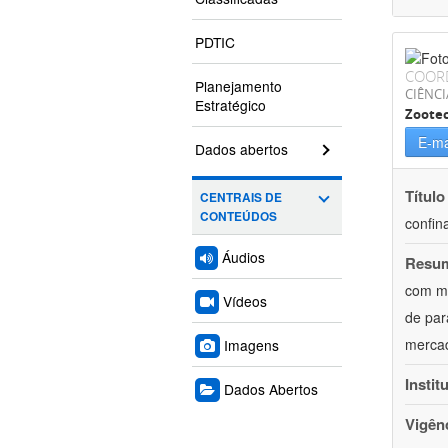
PDTIC
COOR
Planejamento
CIÊNCI
Estratégico
Zoote
E-ma
Dados abertos
Título
CENTRAIS DE
CONTEÚDOS
confin
Áudios
Resu
com mú
Vídeos
de par
mercad
Imagens
Instit
Dados Abertos
Vigên