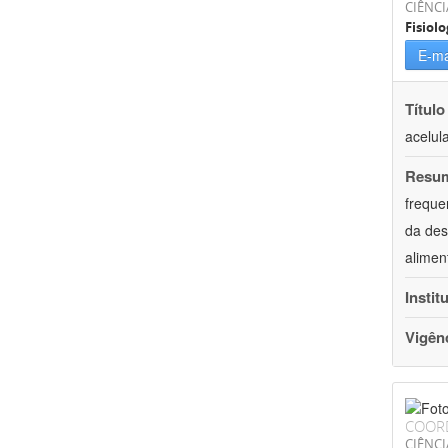
CIÊNCI
Fisiolo
E-ma
Título
acelul
Resu
freque
da des
alimen
Instit
Vigên
COOR
CIÊNCI