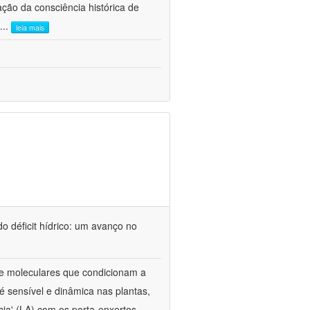
ão da consciência histórica de
...
leia mais
o déficit hídrico: um avanço no
s e moleculares que condicionam a
é sensível e dinâmica nas plantas,
cia' (LA) com os porta-enxertos