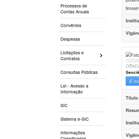
Processos de
limoei
Contas Anuais
Instit
Convênios
Vigên
Despesas
Licitações e
Contratos
COOR
CIÊNCI
Consultas Públicas
Geociê
E-ma
Lei - Acesso a
Informação
Título
SIC
Resu
Sistema e-SIC
Instit
Informações
Vigên
Classificadas