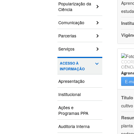
Aprend
Popularização da
Ciência
estuda
Comunicação
Instit
Vigên
Parcerias
Serviços
COOR
ACESSO À
CIÊNCI
INFORMAÇÃO
Agron
Apresentação
E-ma
Institucional
Título
cultiv
Ações e
Programas PPA
Resu
planta
Auditoria Interna
podend