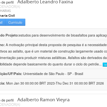
Adalberto Leandro Faxina
DENADOR(A)
HARIAS
aria Civil
il
Currículo
 do Projeto:
estudos para desenvolvimento de bioasfaltos para aplic
mo:
A motivação principal desta proposta de pesquisa é a necessidade
ativos ao asfalto, que é um material de construção largamente usado 
imentação para produzir misturas asfálticas. Asfaltos são derivados da
ibilidade depende basicamente do quanto durar o ciclo do petróle
...
le
uição/UF/País:
Universidade de São Paulo - SP - Brasil
cia:
Mon Jan 30 00:00:00 BRT 2023-Thu Dec 31 00:00:00 BRT 2026
Adalberto Ramon Vieyra
DENADOR(A)