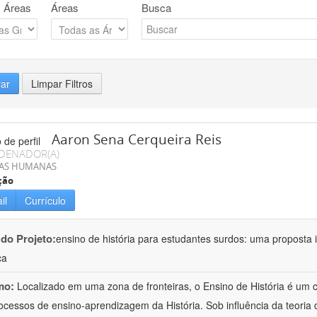
 Áreas
Áreas
Busca
rar
Limpar Filtros
Aaron Sena Cerqueira Reis
DENADOR(A)
IAS HUMANAS
ção
il
Currículo
 do Projeto:
ensino de história para estudantes surdos: uma proposta i
ca
mo:
Localizado em uma zona de fronteiras, o Ensino de História é um
ocessos de ensino-aprendizagem da História. Sob influência da teoria d