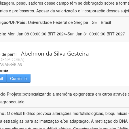
izagem, pesquisadores desse campo têm se debruçado sobre a formaç
ntes e professores. Apesar da valorização e incorporação desses sujei
uição/UF/País:
Universidade Federal de Sergipe - SE - Brasil
cia:
Mon Jan 08 00:00:00 BRT 2024-Sun Jan 31 00:00:00 BRT 2027
Abelmon da Silva Gesteira
DENADOR(A)
AS AGRÁRIAS
omia
il
Currículo
 do Projeto:
potencializando a memória epigenética em citros através d
o agropecuário.
mo:
O déficit hídrico provoca alterações morfofisiológicas, bioquímica
 a estratégias para aclimatização e/ou adaptação. A metilação do DNA 
o ser alterada durante o déficit hídrico. Combinações laranjeira 'Valên