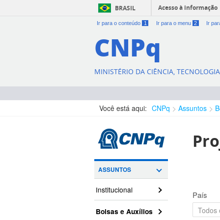
Acesso à informação
BRASIL
Ir para o conteúdo
1
Ir para o menu
2
Ir pa
CNPq
MINISTÉRIO DA CIÊNCIA, TECNOLOGI
Você está aqui:
CNPq
Assuntos
B
Pro
ASSUNTOS
Institucional
País
Bolsas e Auxílios