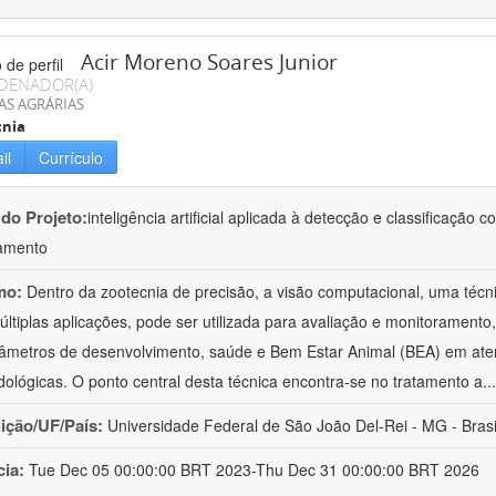
Acir Moreno Soares Junior
DENADOR(A)
AS AGRÁRIAS
cnia
il
Currículo
 do Projeto:
inteligência artificial aplicada à detecção e classificaçã
amento
mo:
Dentro da zootecnia de precisão, a visão computacional, uma técni
ltiplas aplicações, pode ser utilizada para avaliação e monitoramento, 
âmetros de desenvolvimento, saúde e Bem Estar Animal (BEA) em ate
ológicas. O ponto central desta técnica encontra-se no tratamento a
..
uição/UF/País:
Universidade Federal de São João Del-Rei - MG - Brasi
cia:
Tue Dec 05 00:00:00 BRT 2023-Thu Dec 31 00:00:00 BRT 2026