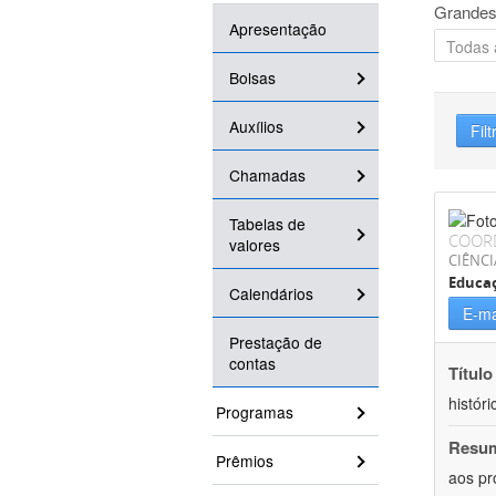
Grandes
Apresentação
Bolsas
Auxílios
Filt
Chamadas
Tabelas de
COOR
valores
CIÊNC
Educa
Calendários
E-ma
Prestação de
contas
Título
históri
Programas
Resu
Prêmios
aos pr