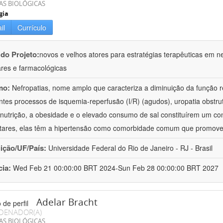
AS BIOLÓGICAS
gia
il
Currículo
 do Projeto:
novos e velhos atores para estratégias terapêuticas em nef
ares e farmacológicas
mo:
Nefropatias, nome amplo que caracteriza a diminuição da função r
ntes processos de isquemia-reperfusão (I/R) (agudos), uropatia obstrut
nutrição, a obesidade e o elevado consumo de sal constituírem um con
tares, elas têm a hipertensão como comorbidade comum que promov
uição/UF/País:
Universidade Federal do Rio de Janeiro - RJ - Brasil
cia:
Wed Feb 21 00:00:00 BRT 2024-Sun Feb 28 00:00:00 BRT 2027
Adelar Bracht
DENADOR(A)
AS BIOLÓGICAS