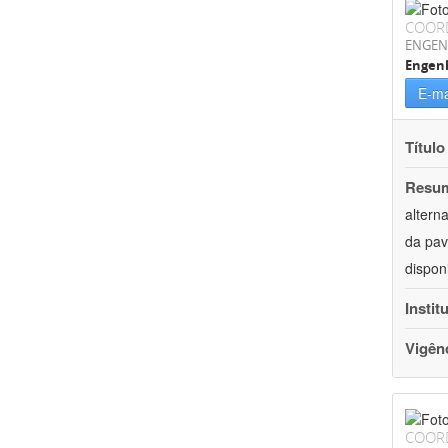
COOR
ENGEN
Engenh
E-ma
Título
Resu
altern
da pav
dispon
Instit
Vigên
COOR