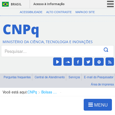
Acesso à informação
BRASIL
CORONAVÍRUS (COVID-19)
ACESSIBILIDADE
ALTO CONTRASTE
MAPA DO SITE
Participe
CNPq
Serviços
Legislação
MINISTÉRIO DA CIÊNCIA, TECNOLOGIA E INOVAÇÕES
Canais
Perguntas frequentes
Central de Atendimento
Serviços
E-mail do Pesquisador
Área de imprensa
Você está aqui:
CNPq
Bolsas e Auxílios Vigentes
Projetos de Pesquisa
MENU