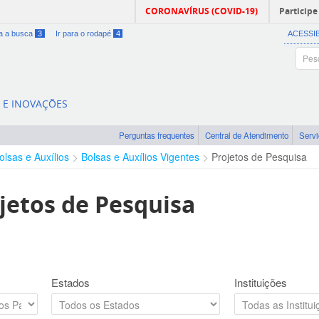
CORONAVÍRUS (COVID-19)
Participe
ra a busca
3
Ir para o rodapé
4
ACESSI
A E INOVAÇÕES
Perguntas frequentes
Central de Atendimento
Serv
olsas e Auxílios
Bolsas e Auxílios Vigentes
Projetos de Pesquisa
jetos de Pesquisa
Estados
Instituições