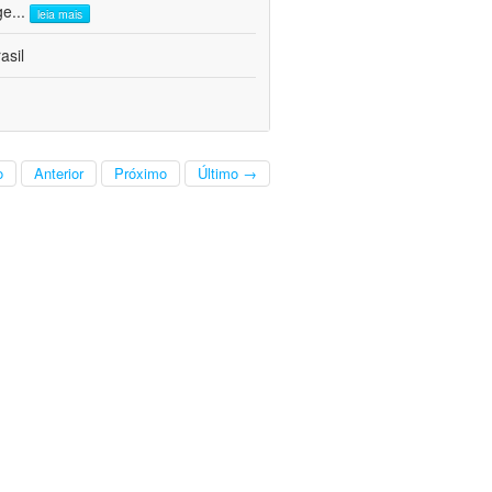
ge
...
leia mais
asil
o
Anterior
Próximo
Último →