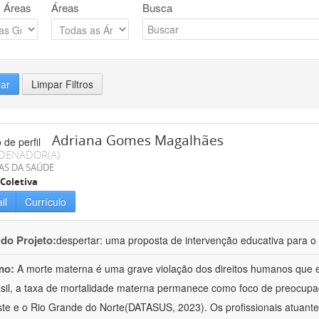
 Áreas
Áreas
Busca
rar
Limpar Filtros
Adriana Gomes Magalhães
DENADOR(A)
AS DA SAÚDE
Coletiva
il
Currículo
 do Projeto:
despertar: uma proposta de intervenção educativa para o 
mo:
A morte materna é uma grave violação dos direitos humanos que e
sil, a taxa de mortalidade materna permanece como foco de preocup
te e o Rio Grande do Norte(DATASUS, 2023). Os profissionais atuant