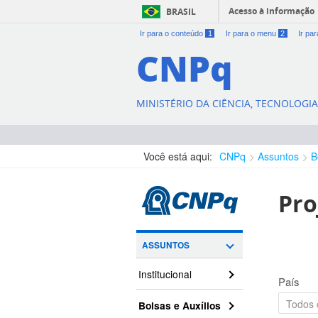
Acesso à informação
BRASIL
Ir para o conteúdo
1
Ir para o menu
2
Ir pa
CNPq
MINISTÉRIO DA CIÊNCIA, TECNOLOGI
Você está aqui:
CNPq
Assuntos
B
Pro
ASSUNTOS
Institucional
País
Bolsas e Auxílios