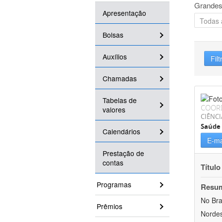
Grandes
Apresentação
Bolsas
Auxílios
Filt
Chamadas
Tabelas de
COOR
valores
CIÊNCI
Saúde 
Calendários
E-ma
Prestação de
contas
Título
Programas
Resu
No Bra
Prêmios
Nordes